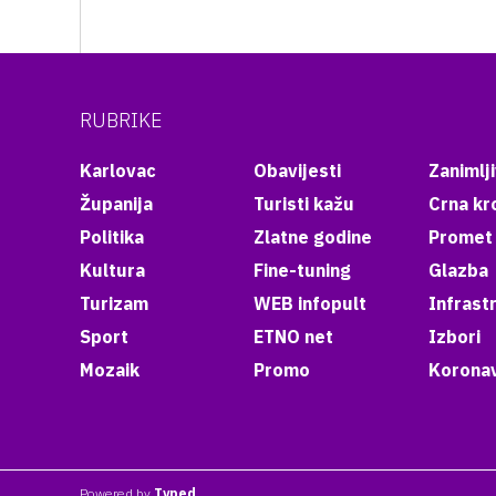
RUBRIKE
Karlovac
Obavijesti
Zanimlji
Županija
Turisti kažu
Crna kr
Politika
Zlatne godine
Promet
Kultura
Fine-tuning
Glazba
Turizam
WEB infopult
Infrast
Sport
ETNO net
Izbori
Mozaik
Promo
Koronav
Powered by
Typed