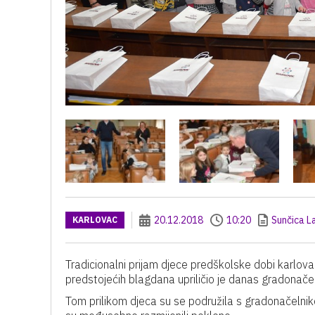
20.12.2018
10:20
Sunčica L
KARLOVAC
Tradicionalni prijam djece predškolske dobi karlovač
predstojećih blagdana upriličio je danas gradonače
Tom prilikom djeca su se podružila s gradonačelnik