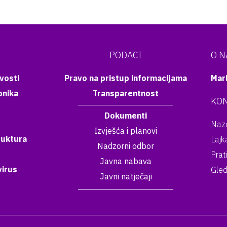
PODACI
O 
vosti
Pravo na pristup informacijama
Mar
onika
Transparentnost
KON
Dokumenti
Nazo
Izvješća i planovi
ruktura
Lajk
Nadzorni odbor
Prat
Javna nabava
irus
Gled
Javni natječaji