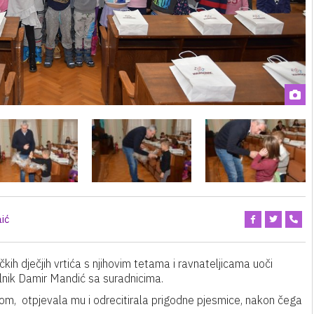
aić
kih dječjih vrtića s njihovim tetama i ravnateljicama uoči
lnik Damir Mandić sa suradnicima.
om, otpjevala mu i odrecitirala prigodne pjesmice, nakon čega