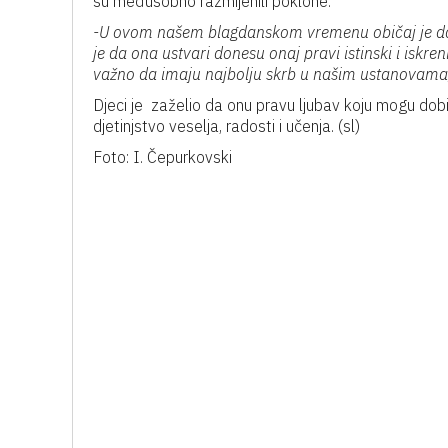
su međusobno razmijenili poklone.
-U ovom našem blagdanskom vremenu običaj je da
je da ona ustvari donesu onaj pravi istinski i iskr
važno da imaju najbolju skrb u našim ustanovama
Djeci je zaželio da onu pravu ljubav koju mogu dobiti
djetinjstvo veselja, radosti i učenja. (sl)
Foto: I. Čepurkovski