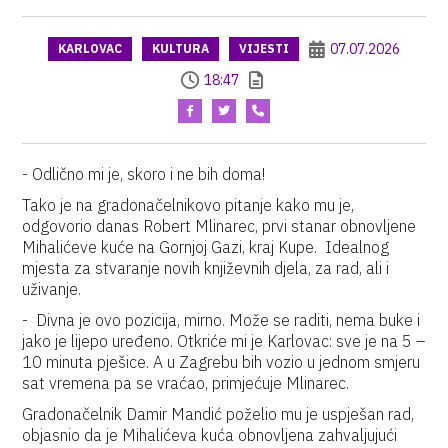
07.07.2026
KARLOVAC
KULTURA
VIJESTI
18:47
- Odlično mi je, skoro i ne bih doma!
Tako je na gradonačelnikovo pitanje kako mu je,
odgovorio danas Robert Mlinarec, prvi stanar obnovljene
Mihalićeve kuće na Gornjoj Gazi, kraj Kupe. Idealnog
mjesta za stvaranje novih književnih djela, za rad, ali i
uživanje.
- Divna je ovo pozicija, mirno. Može se raditi, nema buke i
jako je lijepo uređeno. Otkriće mi je Karlovac: sve je na 5 –
10 minuta pješice. A u Zagrebu bih vozio u jednom smjeru
sat vremena pa se vraćao, primjećuje Mlinarec.
Gradonačelnik Damir Mandić poželio mu je uspješan rad,
objasnio da je Mihalićeva kuća obnovljena zahvaljujući