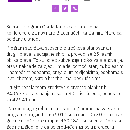
Socijalni program Grada Karlovca bila je tema
konferencije za novinare gradonačelnika Damira Mandića
održane u srijedu.
Program sadržava subvencije troškova stanovanja i
drugih prava iz socijalne skrbi, a provodi se 25 raznih
oblika prava. To su pored subvencija troškova stanovanja,
prava naknade za djecu i mlade, pomoći starijim, bolesnim
i nemoćnim osobama, briga o umirovljenicima, osobama s
invaliditetom, skrb o braniteljima, beskućnicima.
Drugim rebalansom, sredstva s prvotno planiranih
943.977 eura smanjena su na 901 tisuću eura, odnosno
za 42.941 eura.
-Nakon drugog rebalansa Gradskog proračuna za sve te
programe osigurali smo 901 tisuću eura. Do 30. rujna ove
godine utrošeno je ukupno 460,184 tisuća eura. Do kraja
godine izgledno je da se predviđeni iznos u proračunu