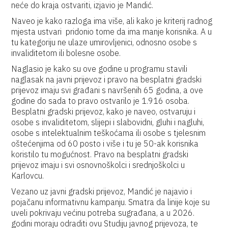
neće do kraja ostvariti, izjavio je Mandić.
Naveo je kako razloga ima više, ali kako je kriterij radnog
mjesta ustvari pridonio tome da ima manje korisnika. A u
tu kategoriju ne ulaze umirovljenici, odnosno osobe s
invaliditetom ili bolesne osobe.
Naglasio je kako su ove godine u programu stavili
naglasak na javni prijevoz i pravo na besplatni gradski
prijevoz imaju svi građani s navršenih 65 godina, a ove
godine do sada to pravo ostvarilo je 1.916 osoba.
Besplatni gradski prijevoz, kako je naveo, ostvaruju i
osobe s invaliditetom, slijepi i slabovidni, gluhi i nagluhi,
osobe s intelektualnim teškoćama ili osobe s tjelesnim
oštećenjima od 60 posto i više i tu je 50-ak korisnika
koristilo tu mogućnost. Pravo na besplatni gradski
prijevoz imaju i svi osnovnoškolci i srednjoškolci u
Karlovcu.
Vezano uz javni gradski prijevoz, Mandić je najavio i
pojačanu informativnu kampanju. Smatra da linije koje su
uveli pokrivaju većinu potreba sugrađana, a u 2026.
godini moraju odraditi ovu Studiju javnog prijevoza, te