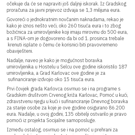
očekuje da će se napraviti još daljnji iskorak. Iz Gradskog
proračuna za javni prijevoz izdvaja se 1,3 milijuna eura.
Govoreći o jednokratnim novčanim naknadama, rekao je
kako je iznos nešto veći, oko 260 tisuća eura i to zbog
božićnica za umirovljenike koji imaju mirovinu do 500 eura,
a s FINA-om je dogovoreno da bi od 1. prosinca trebale
krenuti isplate o čemu će korisnici biti pravovremeno
obaviješteni.
Nadalje, naveo je kako je mogućnost boravka
umirovljenika u Hostelu u Selcu ove godine iskoristilo 187
umirovljenika, a Grad Karlovac ove godine je za
sufinanciranje izdvojio oko 15 tisuća eura.
Prvi čovjek grada Karlovca osvrnuo se i na programe s
Gradskim društvom Crvenog križa Karlovac, Pomoć u kući,
zdravstvenu njegu u kući i sufinanciranje Dnevnog boravka
za starije osobe za koje je ove godine osigurano 86.200
eura. Nadalje, u ovoj godini, 135 obitelji ostvarilo je pravo
pomoći iz projekta Socijalne samoposluge.
Između ostalog, osvrnuo se i na pomoć u prehrani za