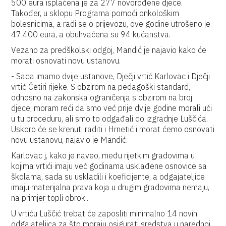
500 eura isplaćena je za 277 novorođene djece.
Također, u sklopu Programa pomoći onkološkim
bolesnicima, a radi se o prijevozu, ove godine utrošeno je
47.400 eura, a obuhvaćena su 94 kućanstva.
Vezano za predškolski odgoj, Mandić je najavio kako će
morati osnovati novu ustanovu.
- Sada imamo dvije ustanove, Dječji vrtić Karlovac i Dječji
vrtić Četiri rijeke. S obzirom na pedagoški standard,
odnosno na zakonska ograničenja s obzirom na broj
djece, moram reći da smo već prije dvije godine morali ući
u tu proceduru, ali smo to odgađali do izgradnje Luščića.
Uskoro će se krenuti raditi i Hrnetić i morat ćemo osnovati
novu ustanovu, najavio je Mandić.
Karlovac j, kako je naveo, među rijetkim gradovima u
kojima vrtići imaju već godinama usklađene osnovice sa
školama, sada su uskladili i koeficijente, a odgajateljice
imaju materijalna prava koja u drugim gradovima nemaju,
na primjer topli obrok..
U vrtiću Luščić trebat će zaposliti minimalno 14 novih
odgajateljica za što moraju osigurati sredstva u narednoj