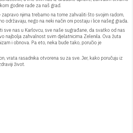
ekom godine rade za naš grad.
e zapravo njima trebamo na tome zahvaliti što svojim radom,
o održavaju, nego na neki način oni postaju i lice našeg grada.
vati sve nas u Karlovcu, sve naše sugrađane, da svatko od nas
avo najbolja zahvalnost svim djelatnicima Zelenila. Ova žuta
mizam i obnova. Pa eto, neka bude tako, poručio je
kon, vrata rasadnika otvorena su za sve. Jer, kako poručuju iz
raviji život.