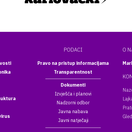
PODACI
O 
vosti
Pravo na pristup informacijama
Mar
onika
Transparentnost
KON
Dokumenti
Nazo
Izvješća i planovi
ruktura
Lajk
Nadzorni odbor
Prat
Javna nabava
irus
Gled
Javni natječaji