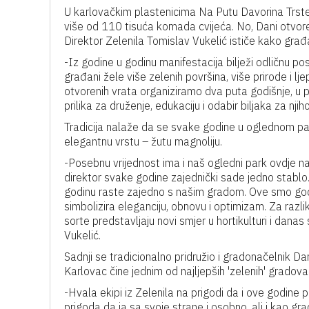
U karlovačkim plastenicima Na Putu Davorina Trstenja
više od 110 tisuća komada cvijeća. No, Dani otvoren
Direktor Zelenila Tomislav Vukelić ističe kako gra
-Iz godine u godinu manifestacija bilježi odličnu po
građani žele više zelenih površina, više prirode i 
otvorenih vrata organiziramo dva puta godišnje, u p
prilika za druženje, edukaciju i odabir biljaka za nji
Tradicija nalaže da se svake godine u oglednom par
elegantnu vrstu – žutu magnoliju.
-Posebnu vrijednost ima i naš ogledni park ovdje na
direktor svake godine zajednički sade jedno stablo.
godinu raste zajedno s našim gradom. Ove smo godin
simbolizira eleganciju, obnovu i optimizam. Za razliku 
sorte predstavljaju novi smjer u hortikulturi i danas
Vukelić.
Sadnji se tradicionalno pridružio i gradonačelnik Da
Karlovac čine jednim od najljepših 'zelenih' gradova
-Hvala ekipi iz Zelenila na prigodi da i ove godine
prigoda da ja sa svoje strane i osobno, ali i kao g