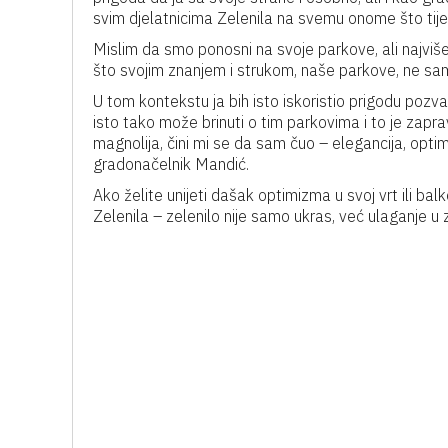
svim djelatnicima Zelenila na svemu onome što tij
Mislim da smo ponosni na svoje parkove, ali najviš
što svojim znanjem i strukom, naše parkove, ne sam
U tom kontekstu ja bih isto iskoristio prigodu poz
isto tako može brinuti o tim parkovima i to je zapr
magnolija, čini mi se da sam čuo – elegancija, opti
gradonačelnik Mandić.
Ako želite unijeti dašak optimizma u svoj vrt ili bal
Zelenila – zelenilo nije samo ukras, već ulaganje u zd