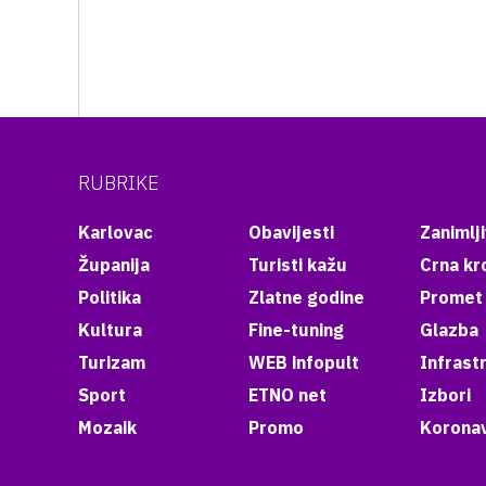
RUBRIKE
Karlovac
Obavijesti
Zanimlji
Županija
Turisti kažu
Crna kr
Politika
Zlatne godine
Promet
Kultura
Fine-tuning
Glazba
Turizam
WEB infopult
Infrast
Sport
ETNO net
Izbori
Mozaik
Promo
Koronav