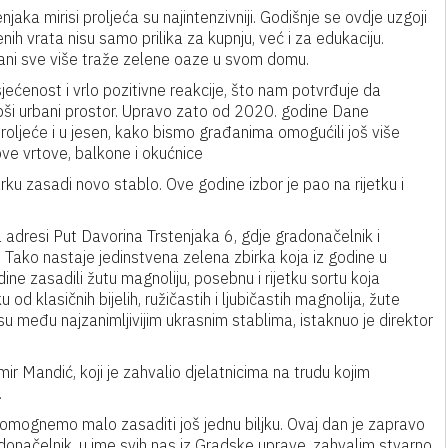
ka mirisi proljeća su najintenzivniji. Godišnje se ovdje uzgoji
ih vrata nisu samo prilika za kupnju, već i za edukaciju.
đani sve više traže zelene oaze u svom domu.
sjećenost i vrlo pozitivne reakcije, što nam potvrđuje da
ljepši urbani prostor. Upravo zato od 2020. godine Dane
roljeće i u jesen, kako bismo građanima omogućili još više
hove vrtove, balkone i okućnice
ku zasadi novo stablo. Ove godine izbor je pao na rijetku i
 adresi Put Davorina Trstenjaka 6, gdje gradonačelnik i
 Tako nastaje jedinstvena zelena zbirka koja iz godine u
e zasadili žutu magnoliju, posebnu i rijetku sortu koja
od klasičnih bijelih, ružičastih i ljubičastih magnolija, žute
 su među najzanimljivijim ukrasnim stablima, istaknuo je direktor
mir Mandić, koji je zahvalio djelatnicima na trudu kojim
.
 pomognemo malo zasaditi još jednu biljku. Ovaj dan je zapravo
radonačelnik, u ime svih nas iz Gradske uprave, zahvalim stvarno