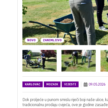
NOVO
ZANIMLJIVO
09.05.2026
KARLOVAC
MOZAIK
VIJESTI
Dok proljeće u punom smislu riječi boji naše ulice
tradicionalnu prodaju cvijeća, ove je godine zasađ