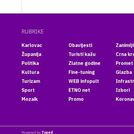
RUBRIKE
Karlovac
Obavijesti
Zanimlji
Županija
Turisti kažu
Crna kr
Politika
Zlatne godine
Promet
Kultura
Fine-tuning
Glazba
Turizam
WEB infopult
Infrast
Sport
ETNO net
Izbori
Mozaik
Promo
Koronav
Powered by
Typed