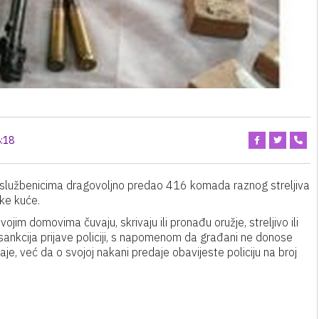
:18
im službenicima dragovoljno predao 416 komada raznog streljiva
ske kuće.
jim domovima čuvaju, skrivaju ili pronađu oružje, streljivo ili
sankcija prijave policiji, s napomenom da građani ne donose
aje, već da o svojoj nakani predaje obavijeste policiju na broj