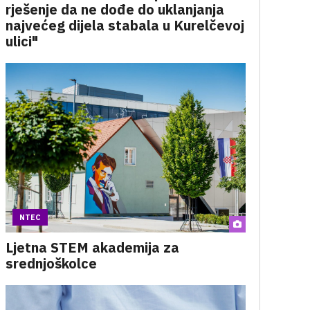
rješenje da ne dođe do uklanjanja
najvećeg dijela stabala u Kurelčevoj
ulici"
NTEC
Ljetna STEM akademija za
srednjoškolce