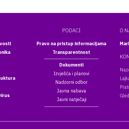
PODACI
O 
vosti
Pravo na pristup informacijama
Mar
onika
Transparentnost
KON
Dokumenti
Nazo
Izvješća i planovi
ruktura
Lajk
Nadzorni odbor
Prat
Javna nabava
irus
Gled
Javni natječaji