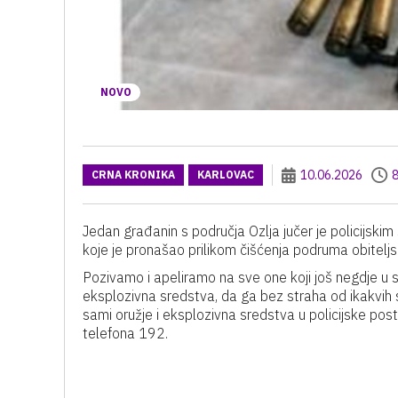
NOVO
10.06.2026
8
CRNA KRONIKA
KARLOVAC
Jedan građanin s područja Ozlja jučer je policijsk
koje je pronašao prilikom čišćenja podruma obitelj
Pozivamo i apeliramo na sve one koji još negdje u svo
eksplozivna sredstva, da ga bez straha od ikakvih 
sami oružje i eksplozivna sredstva u policijske post
telefona 192.