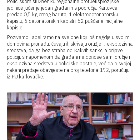
Policijskom službeniku regionalne protueksplozijske
jedinice jučer je jedan građanin s područja Karlovca
predao 0,5 kg crnog baruta, 1 elektrodetonatorsku
kapislu, 6 detonatorskih kapisli i 62 puščane inicijalne
kapisle.
Pozivamo i apeliramo na sve one koji još negdje u svojim
domovima pronađu, čuvaju ili skrivaju oružje ili eksplozivna
sredstva, da ga bez straha od ikakvih sankcija prijave
policiji, s napomenom da građani ne donose sami oružje i
eksplozivna sredstva u policijske postaje, već da o svojoj
nakani predaje obavijeste na broj telefona 192, poručuju
iz PU karlovačke.