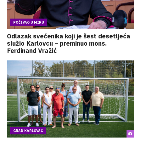
POČIVAO U MIRU
Odlazak svećenika koji je šest desetljeća
služio Karlovcu – preminuo mons.
Ferdinand Vražić
GRAD KARLOVAC