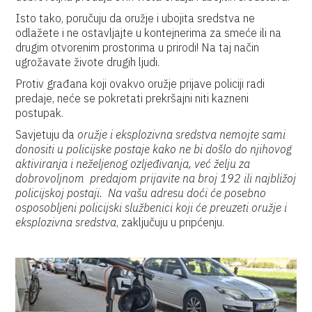
Isto tako, poručuju da oružje i ubojita sredstva ne
odlažete i ne ostavljajte u kontejnerima za smeće ili na
drugim otvorenim prostorima u prirodi! Na taj način
ugrožavate živote drugih ljudi.
Protiv građana koji ovakvo oružje prijave policiji radi
predaje, neće se pokretati prekršajni niti kazneni
postupak.
Savjetuju da
oružje i eksplozivna sredstva nemojte sami
donositi u policijske postaje kako ne bi došlo do njihovog
aktiviranja i neželjenog ozljeđivanja, već želju za
dobrovoljnom predajom prijavite na broj 192 ili najbližoj
policijskoj postaji.
Na vašu adresu doći će posebno
osposobljeni policijski službenici koji će preuzeti oružje i
eksplozivna sredstva
, zaključuju u pripćenju.