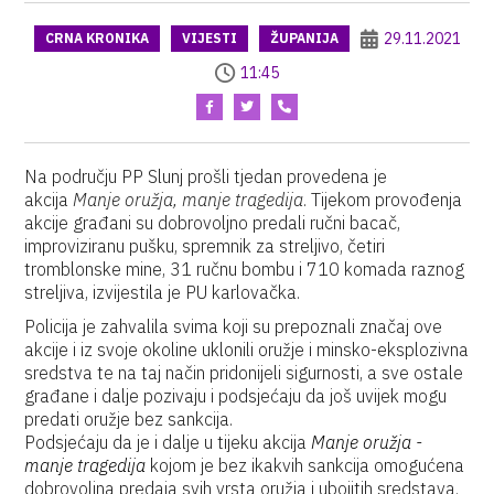
29.11.2021
CRNA KRONIKA
VIJESTI
ŽUPANIJA
11:45
Na području PP Slunj prošli tjedan provedena je
akcija
Manje oružja, manje tragedija
. Tijekom provođenja
akcije građani su dobrovoljno predali ručni bacač,
improviziranu pušku, spremnik za streljivo, četiri
tromblonske mine, 31 ručnu bombu i 710 komada raznog
streljiva, izvijestila je PU karlovačka.
Policija je zahvalila svima koji su prepoznali značaj ove
akcije i iz svoje okoline uklonili oružje i minsko-eksplozivna
sredstva te na taj način pridonijeli sigurnosti, a sve ostale
građane i dalje pozivaju i podsjećaju da još uvijek mogu
predati oružje bez sankcija.
Podsjećaju da je i dalje u tijeku akcija
Manje oružja -
manje tragedija
kojom je bez ikakvih sankcija omogućena
dobrovoljna predaja svih vrsta oružja i ubojitih sredstava.