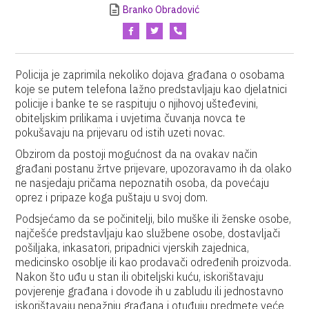
Branko Obradović
Policija je zaprimila nekoliko dojava građana o osobama
koje se putem telefona lažno predstavljaju kao djelatnici
policije i banke te se raspituju o njihovoj ušteđevini,
obiteljskim prilikama i uvjetima čuvanja novca te
pokušavaju na prijevaru od istih uzeti novac.
Obzirom da postoji mogućnost da na ovakav način
građani postanu žrtve prijevare, upozoravamo ih da olako
ne nasjedaju pričama nepoznatih osoba, da povećaju
oprez i pripaze koga puštaju u svoj dom.
Podsjećamo da se počinitelji, bilo muške ili ženske osobe,
najčešće predstavljaju kao službene osobe, dostavljači
pošiljaka, inkasatori, pripadnici vjerskih zajednica,
medicinsko osoblje ili kao prodavači određenih proizvoda.
Nakon što uđu u stan ili obiteljski kuću, iskorištavaju
povjerenje građana i dovode ih u zabludu ili jednostavno
iskorištavaju nepažnju građana i otuđuju predmete veće