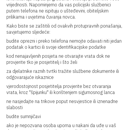
vrijednosti. Napominjemo da vas policijski službenici
putem telefona ne ispituju o ušteđevini, obiteljskim
prilikama i uvjetima čuvanja novca.
Kako biste se zaštitili od ovakvih protupravnih ponašanja,
savjetujemo sljedeće:
budite oprezni i preko telefona nemojte odavati niti jedan
podatak o kartici ili svoje identifikacijske podatke
kod nenajavljenih posjeta ne otvarajte vrata dok ne
provjerite tko je posjetitelj i što želi
za djelatnike raznih tvrtki tražite službene dokumente ili
odgovarajuće iskaznice
vjerodostojnost posjetitelja provjerite bez otvaranja
vrata, kroz ''špijunku'' ili korištenjem sigurnosnog lanca
ne nasjedajte na trikove poput nesvjestice ili iznenadne
slabosti
budite sumnjičavi
ako je nepozvana osoba uporna u nakani da uđe u vaš