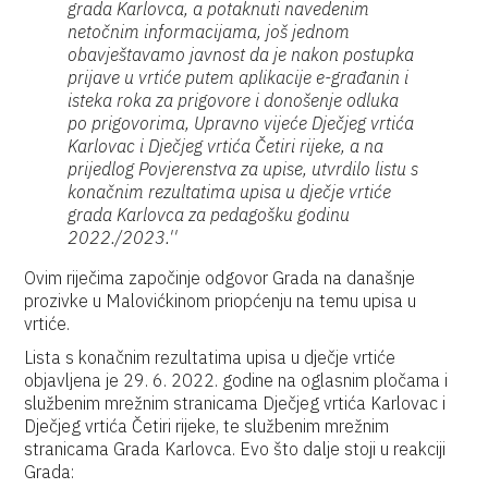
grada Karlovca, a potaknuti navedenim
netočnim informacijama, još jednom
obavještavamo javnost da je nakon postupka
prijave u vrtiće putem aplikacije e-građanin i
isteka roka za prigovore i donošenje odluka
po prigovorima, Upravno vijeće Dječjeg vrtića
Karlovac i Dječjeg vrtića Četiri rijeke, a na
prijedlog Povjerenstva za upise, utvrdilo listu s
konačnim rezultatima upisa u dječje vrtiće
grada Karlovca za pedagošku godinu
2022./2023.''
Ovim riječima započinje odgovor Grada na današnje
prozivke u Malovićkinom priopćenju na temu upisa u
vrtiće.
Lista s konačnim rezultatima upisa u dječje vrtiće
objavljena je 29. 6. 2022. godine na oglasnim pločama i
službenim mrežnim stranicama Dječjeg vrtića Karlovac i
Dječjeg vrtića Četiri rijeke, te službenim mrežnim
stranicama Grada Karlovca. Evo što dalje stoji u reakciji
Grada: