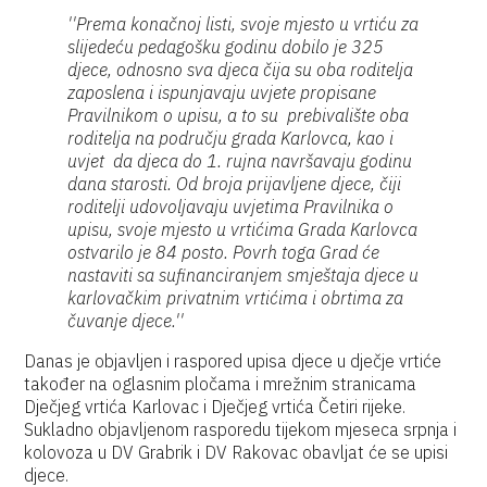
''Prema konačnoj listi, svoje mjesto u vrtiću za
slijedeću pedagošku godinu dobilo je 325
djece, odnosno sva djeca čija su oba roditelja
zaposlena i ispunjavaju uvjete propisane
Pravilnikom o upisu, a to su prebivalište oba
roditelja na području grada Karlovca, kao i
uvjet da djeca do 1. rujna navršavaju godinu
dana starosti. Od broja prijavljene djece, čiji
roditelji udovoljavaju uvjetima Pravilnika o
upisu, svoje mjesto u vrtićima Grada Karlovca
ostvarilo je 84 posto. Povrh toga Grad će
nastaviti sa sufinanciranjem smještaja djece u
karlovačkim privatnim vrtićima i obrtima za
čuvanje djece.''
Danas je objavljen i raspored upisa djece u dječje vrtiće
također na oglasnim pločama i mrežnim stranicama
Dječjeg vrtića Karlovac i Dječjeg vrtića Četiri rijeke.
Sukladno objavljenom rasporedu tijekom mjeseca srpnja i
kolovoza u DV Grabrik i DV Rakovac obavljat će se upisi
djece.