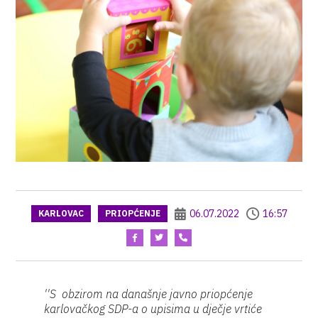
06.07.2022
16:57
KARLOVAC
PRIOPĆENJE
''S obzirom na današnje javno priopćenje
karlovačkog SDP-a o upisima u dječje vrtiće