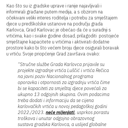
Kao što su iz gradske uprave i ranije najavljivali i
informirali građane putem medija, a s obzirom na
očekivani veliki interes roditelja i potrebu za smještajem
djece u predškolske ustanove na području grada
Karlovca, Grad Karlovac je obećao da će u suradnji s
vrtićima, kao i svake godine dosad, prilagoditi postojeće
smještajne kapacitete u vrtićima i aktivirati dodatne
prostore kako bi što većem broju djece osigurali boravak
u vrtiću. Svoje priopćenje Grad završava ovako:
''Stručne službe Grada Karlovca prijavile su
projekte izgradnje vrtića Luščić i vrtića Rečica
na javni poziv Nacionalnog programa
oporavka i otpornosti za izgradnju vrtića čime
bi se kapaciteti za smještaj djece povećali za
ukupno 13 odgojnih skupina. Ovim podacima
treba dodati i informaciju da se cijena
karlovačkih vrtića u novoj pedagoškoj godini
2022./2023.
neće mijenjati
, usprkos porastu
troškova i unutar odgojno obrazovnog
sustava gradska Karlovca, a uslijed globalne