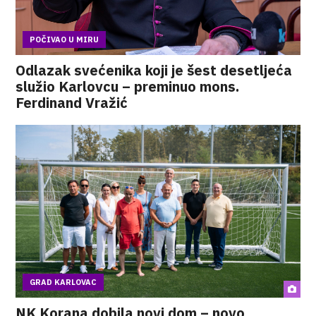
POČIVAO U MIRU
Odlazak svećenika koji je šest desetljeća
služio Karlovcu – preminuo mons.
Ferdinand Vražić
GRAD KARLOVAC
NK Korana dobila novi dom – novo