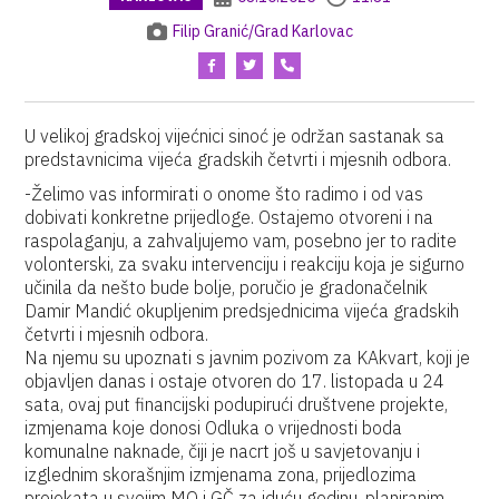
Filip Granić/Grad Karlovac
U velikoj gradskoj vijećnici sinoć je održan sastanak sa
predstavnicima vijeća gradskih četvrti i mjesnih odbora.
-Želimo vas informirati o onome što radimo i od vas
dobivati konkretne prijedloge. Ostajemo otvoreni i na
raspolaganju, a zahvaljujemo vam, posebno jer to radite
volonterski, za svaku intervenciju i reakciju koja je sigurno
učinila da nešto bude bolje, poručio je gradonačelnik
Damir Mandić okupljenim predsjednicima vijeća gradskih
četvrti i mjesnih odbora.
Na njemu su upoznati s javnim pozivom za KAkvart, koji je
objavljen danas i ostaje otvoren do 17. listopada u 24
sata, ovaj put financijski podupirući društvene projekte,
izmjenama koje donosi Odluka o vrijednosti boda
komunalne naknade, čiji je nacrt još u savjetovanju i
izglednim skorašnjim izmjenama zona, prijedlozima
projekata u svojim MO i GČ za iduću godinu, planiranim