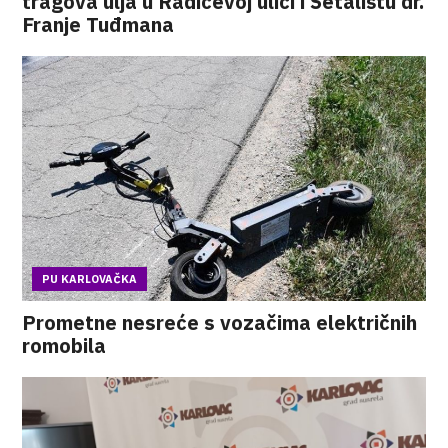
tragova ulja u Radićevoj ulici i Šetalištu dr.
Franje Tuđmana
PU KARLOVAČKA
Prometne nesreće s vozačima električnih
romobila