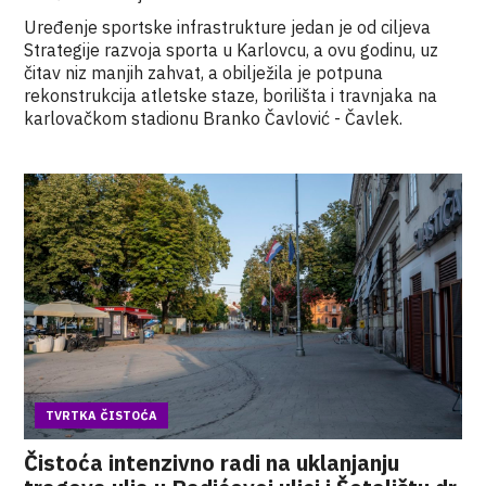
Uređenje sportske infrastrukture jedan je od ciljeva
Strategije razvoja sporta u Karlovcu, a ovu godinu, uz
čitav niz manjih zahvat, a obilježila je potpuna
rekonstrukcija atletske staze, borilišta i travnjaka na
karlovačkom stadionu Branko Čavlović - Čavlek.
TVRTKA ČISTOĆA
Čistoća intenzivno radi na uklanjanju