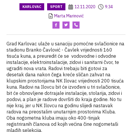
12.11.2020
9:34
KARLOVAC
SPORT
Marta Marinović
Grad Karlovac ulaže u sanaciju pomoćne svlačionice na
stadionu Branko Čavlović - Čavlek vrijednosti 160
tisuća kuna, a preuredit će se vodovodne i odvodne
instalacije, elektroinstalacije, zidovi i sanitarni čvor, te
ugraditi nova vrata. Radovi trebaju biti gotovi za
desetak dana nakon čega kreće sličan zahvat na
klupskim prostorijama NK Ilovac vrijednosti 200 tisuća
kuna. Radovi na Ilovcu bit će izvođeni u tri svlačionice,
bit će obnovljene dotrajale instalacije, stolarija, zidovi i
podovi, a plan je radove dovršiti do kraja godine. No tu
nije kraj, jer u NK Ilovcu na godinu slijedi nastavak
radova na preostalim unutarnjim prostorima Kluba.
Oba nogometna kluba imaju oko 400-tinjak
registriranih članova od kojih većina čine nogometaši
mlađih selekcija.