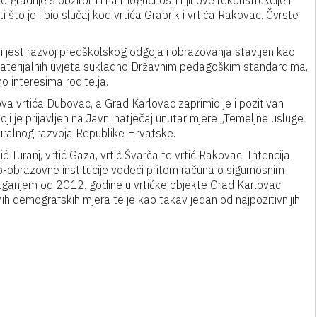
e gradnje s obzirom i na mogućnosti njihove rekonstrukcije i
 što je i bio slučaj kod vrtića Grabrik i vrtića Rakovac. Čvrste
 jest razvoj predškolskog odgoja i obrazovanja stavljen kao
ih materijalnih uvjeta sukladno Državnim pedagoškim standardima,
o interesima roditelja.
ova vrtića Dubovac, a Grad Karlovac zaprimio je i pozitivan
ji je prijavljen na Javni natječaj unutar mjere „Temeljne usluge
uralnog razvoja Republike Hrvatske.
 Turanj, vrtić Gaza, vrtić Švarča te vrtić Rakovac. Intencija
-obrazovne institucije vodeći pritom računa o sigurnosnim
 ulaganjem od 2012. godine u vrtićke objekte Grad Karlovac
ih demografskih mjera te je kao takav jedan od najpozitivnijih