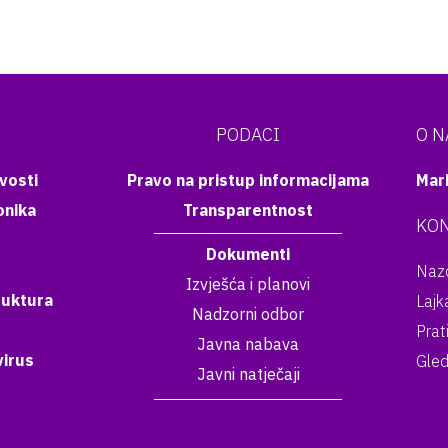
PODACI
O 
vosti
Pravo na pristup informacijama
Mar
onika
Transparentnost
KON
Dokumenti
Nazo
Izvješća i planovi
ruktura
Lajk
Nadzorni odbor
Prat
Javna nabava
irus
Gled
Javni natječaji