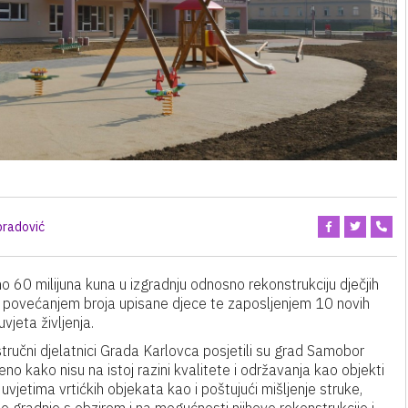
bradović
no 60 milijuna kuna u izgradnju odnosno rekonstrukciju dječjih
alo povećanjem broja upisane djece te zaposljenjem 10 novih
uvjeta življenja.
 stručni djelatnici Grada Karlovca posjetili su grad Samobor
o kako nisu na istoj razini kvalitete i održavanja kao objekti
vjetima vrtićkih objekata kao i poštujući mišljenje struke,