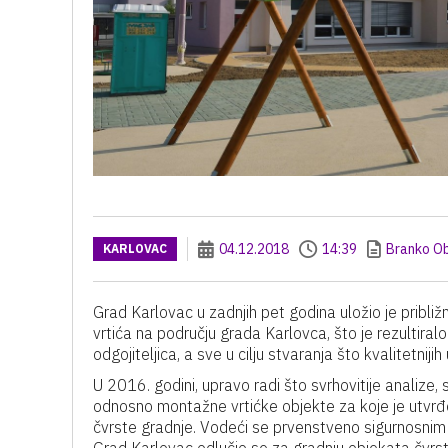
04.12.2018
14:39
Branko O
KARLOVAC
Grad Karlovac u zadnjih pet godina uložio je približ
vrtića na području grada Karlovca, što je rezultir
odgojiteljica, a sve u cilju stvaranja što kvalitetnijih 
U 2016. godini, upravo radi što svrhovitije analize,
odnosno montažne vrtićke objekte za koje je utvrđen
čvrste gradnje. Vodeći se prvenstveno sigurnosnim u