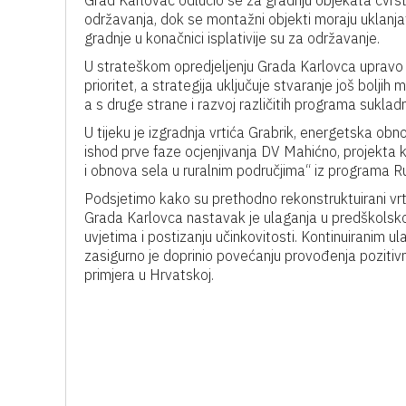
Grad Karlovac odlučio se za gradnju objekata čvrst
održavanja, dok se montažni objekti moraju uklanjati
gradnje u konačnici isplativije su za održavanje.
U strateškom opredjeljenju Grada Karlovca upravo i
prioritet, a strategija uključuje stvaranje još bolj
a s druge strane i razvoj različitih programa sukladn
U tijeku je izgradnja vrtića Grabrik, energetska obn
ishod prve faze ocjenjivanja DV Mahićno, projekta ko
i obnova sela u ruralnim područjima“ iz programa R
Podsjetimo kako su prethodno rekonstruktuirani vrtić
Grada Karlovca nastavak je ulaganja u predškolsko
uvjetima i postizanju učinkovitosti. Kontinuiranim
zasigurno je doprinio povećanju provođenja pozitivn
primjera u Hrvatskoj.