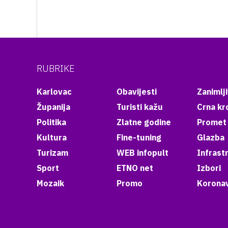
RUBRIKE
Karlovac
Obavijesti
Zanimlji
Županija
Turisti kažu
Crna kr
Politika
Zlatne godine
Promet
Kultura
Fine-tuning
Glazba
Turizam
WEB infopult
Infrast
Sport
ETNO net
Izbori
Mozaik
Promo
Koronav