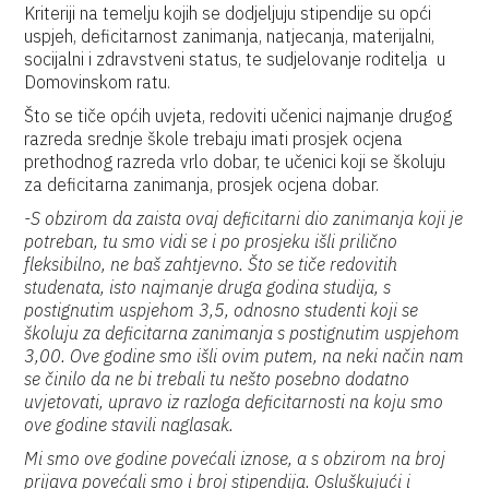
Kriteriji na temelju kojih se dodjeljuju stipendije su opći
uspjeh, deficitarnost zanimanja, natjecanja, materijalni,
socijalni i zdravstveni status, te sudjelovanje roditelja u
Domovinskom ratu.
Što se tiče općih uvjeta, redoviti učenici najmanje drugog
razreda srednje škole trebaju imati prosjek ocjena
prethodnog razreda vrlo dobar, te učenici koji se školuju
za deficitarna zanimanja, prosjek ocjena dobar.
-S obzirom da zaista ovaj deficitarni dio zanimanja koji je
potreban, tu smo vidi se i po prosjeku išli prilično
fleksibilno, ne baš zahtjevno. Što se tiče redovitih
studenata, isto najmanje druga godina studija, s
postignutim uspjehom 3,5, odnosno studenti koji se
školuju za deficitarna zanimanja s postignutim uspjehom
3,00. Ove godine smo išli ovim putem, na neki način nam
se činilo da ne bi trebali tu nešto posebno dodatno
uvjetovati, upravo iz razloga deficitarnosti na koju smo
ove godine stavili naglasak.
Mi smo ove godine povećali iznose, a s obzirom na broj
prijava povećali smo i broj stipendija. Osluškujući i