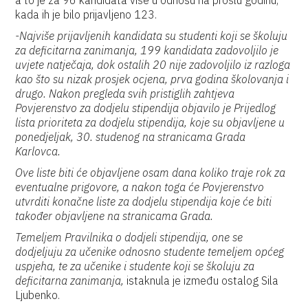
a to je za 96 kandidata više u odnosu na prošlu godinu,
kada ih je bilo prijavljeno 123.
-Najviše prijavljenih kandidata su studenti koji se školuju
za deficitarna zanimanja, 199 kandidata zadovoljilo je
uvjete natječaja, dok ostalih 20 nije zadovoljilo iz razloga
kao što su nizak prosjek ocjena, prva godina školovanja i
drugo. Nakon pregleda svih pristiglih zahtjeva
Povjerenstvo za dodjelu stipendija objavilo je Prijedlog
lista prioriteta za dodjelu stipendija, koje su objavljene u
ponedjeljak, 30. studenog na stranicama Grada
Karlovca.
Ove liste biti će objavljene osam dana koliko traje rok za
eventualne prigovore, a nakon toga će Povjerenstvo
utvrditi konačne liste za dodjelu stipendija koje će biti
također objavljene na stranicama Grada.
Temeljem Pravilnika o dodjeli stipendija, one se
dodjeljuju za učenike odnosno studente temeljem općeg
uspjeha, te za učenike i studente koji se školuju za
deficitarna zanimanja,
istaknula je između ostalog Sila
Ljubenko.