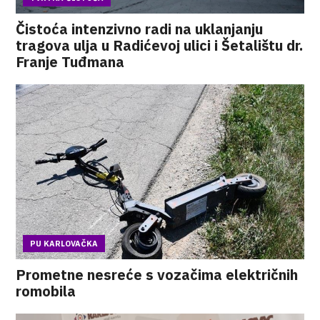
Čistoća intenzivno radi na uklanjanju
tragova ulja u Radićevoj ulici i Šetalištu dr.
Franje Tuđmana
PU KARLOVAČKA
Prometne nesreće s vozačima električnih
romobila