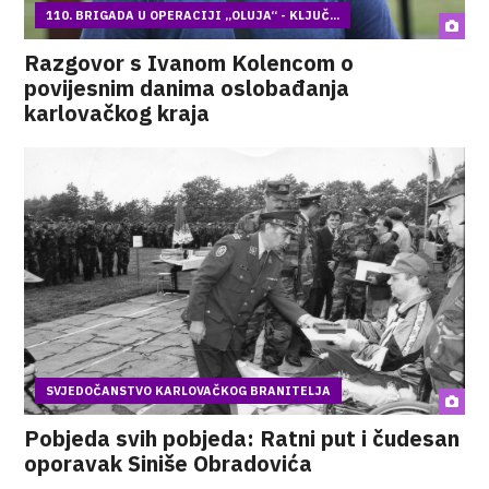
110. BRIGADA U OPERACIJI „OLUJA“ - KLJUČ...
Razgovor s Ivanom Kolencom o
povijesnim danima oslobađanja
karlovačkog kraja
SVJEDOČANSTVO KARLOVAČKOG BRANITELJA
Pobjeda svih pobjeda: Ratni put i čudesan
oporavak Siniše Obradovića