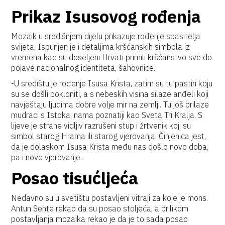
Prikaz Isusovog rođenja
Mozaik u središnjem dijelu prikazuje rođenje spasitelja
svijeta. Ispunjen je i detaljima kršćanskih simbola iz
vremena kad su doseljeni Hrvati primili kršćanstvo sve do
pojave nacionalnog identiteta, šahovnice.
-U središtu je rođenje Isusa Krista, zatim su tu pastiri koju
su se došli pokloniti, a s nebeskih visina silaze anđeli koji
navještaju ljudima dobre volje mir na zemlji. Tu još prilaze
mudraci s Istoka, nama poznatiji kao Sveta Tri Kralja. S
lijeve je strane vidljiv razrušeni stup i žrtvenik koji su
simbol starog Hrama ili starog vjerovanja. Činjenica jest,
da je dolaskom Isusa Krista među nas došlo novo doba,
pa i novo vjerovanje.
Posao tisućljeća
Nedavno su u svetištu postavljeni vitraji za koje je mons.
Antun Sente rekao da su posao stoljeća, a prilikom
postavljanja mozaika rekao je da je to sada posao