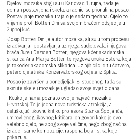
Dijelovi mozaika stigli su u Karlovac 1. rujna, tada je
odmah postavljena i skela, a radnici su prionuli na posao.
Postavljanje mozaika trajalo je sedam tjedana. Cijelo to
vrijeme prof. Botteri Dini sa svojom braćom odsjeo je u
župnoj kući.
-Josip Botteri Dini je autor mozaika, ali su u tom procesu
izrađivanja i postavljanja uz njega sudjelovala i njegova
braća Jure i Dezideri Botteri, njegova kćer akademska
slikarica Ana Marija Botteri te njegova unuka Estera, koja
je također akademska slikarica. Uz njih bilo je tu četvero,
petero djelatnika Konzervatorskog odjela iz Splita.
Posao je završen u ponedjeljak, 8. studenog, tada su
skinute skele i mozaik je ugledao svoje svjetlo dana.
-Koliko je nama poznato ovo je najveći mozaik u
Hrvatskoj. To je jedna nova turistička atrakcija, a
osluškujući likovnu kritiku profesora Stanka Špoljarića,
umirovljenog likovnog kritičara, on govori kako je ovo
velebno djelo, ne zbog svoje veličine, nego zbog načina
izrade i same kompozicije, raspona boja i slika koje
prikazuje.