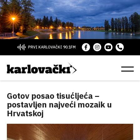
PRVI KARLOVAČKI 90.1FM
Gotov posao tisućljeća –
postavljen najveći mozaik u
Hrvatskoj