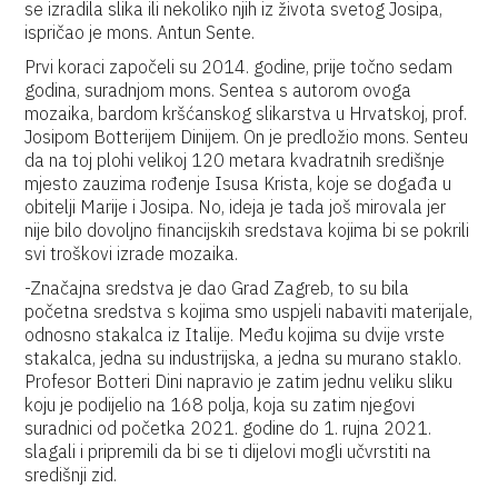
se izradila slika ili nekoliko njih iz života svetog Josipa,
ispričao je mons. Antun Sente.
Prvi koraci započeli su 2014. godine, prije točno sedam
godina, suradnjom mons. Sentea s autorom ovoga
mozaika, bardom kršćanskog slikarstva u Hrvatskoj, prof.
Josipom Botterijem Dinijem. On je predložio mons. Senteu
da na toj plohi velikoj 120 metara kvadratnih središnje
mjesto zauzima rođenje Isusa Krista, koje se događa u
obitelji Marije i Josipa. No, ideja je tada još mirovala jer
nije bilo dovoljno financijskih sredstava kojima bi se pokrili
svi troškovi izrade mozaika.
-Značajna sredstva je dao Grad Zagreb, to su bila
početna sredstva s kojima smo uspjeli nabaviti materijale,
odnosno stakalca iz Italije. Među kojima su dvije vrste
stakalca, jedna su industrijska, a jedna su murano staklo.
Profesor Botteri Dini napravio je zatim jednu veliku sliku
koju je podijelio na 168 polja, koja su zatim njegovi
suradnici od početka 2021. godine do 1. rujna 2021.
slagali i pripremili da bi se ti dijelovi mogli učvrstiti na
središnji zid.