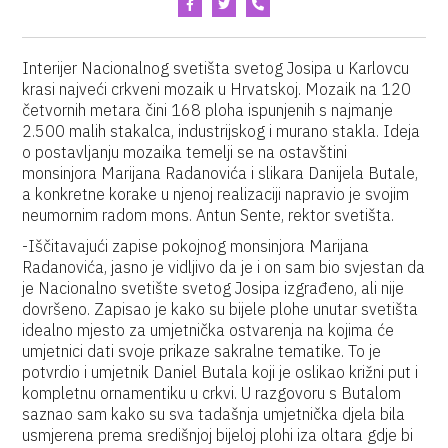
Interijer Nacionalnog svetišta svetog Josipa u Karlovcu
krasi najveći crkveni mozaik u Hrvatskoj. Mozaik na 120
četvornih metara čini 168 ploha ispunjenih s najmanje
2.500 malih stakalca, industrijskog i murano stakla. Ideja
o postavljanju mozaika temelji se na ostavštini
monsinjora Marijana Radanovića i slikara Danijela Butale,
a konkretne korake u njenoj realizaciji napravio je svojim
neumornim radom mons. Antun Sente, rektor svetišta.
-Iščitavajući zapise pokojnog monsinjora Marijana
Radanovića, jasno je vidljivo da je i on sam bio svjestan da
je Nacionalno svetište svetog Josipa izgrađeno, ali nije
dovršeno. Zapisao je kako su bijele plohe unutar svetišta
idealno mjesto za umjetnička ostvarenja na kojima će
umjetnici dati svoje prikaze sakralne tematike. To je
potvrdio i umjetnik Daniel Butala koji je oslikao križni put i
kompletnu ornamentiku u crkvi. U razgovoru s Butalom
saznao sam kako su sva tadašnja umjetnička djela bila
usmjerena prema središnjoj bijeloj plohi iza oltara gdje bi