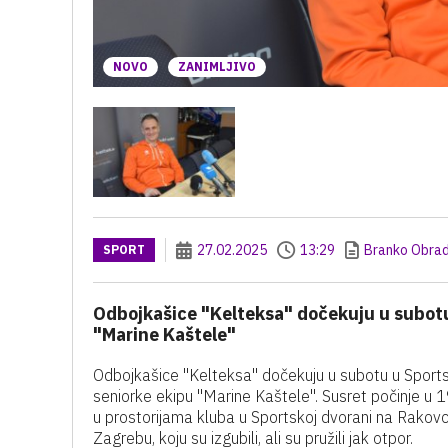
NOVO
ZANIMLJIVO
27.02.2025
13:29
Branko Obrad
SPORT
Odbojkašice "Kelteksa" dočekuju u subotu
"Marine Kaštele"
Odbojkašice "Kelteksa" dočekuju u subotu u Sport
seniorke ekipu "Marine Kaštele". Susret počinje u 1
u prostorijama kluba u Sportskoj dvorani na Rakov
Zagrebu, koju su izgubili, ali su pružili jak otpor.