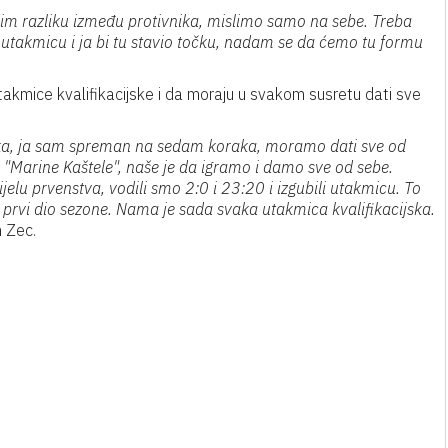
adim razliku između protivnika, mislimo samo na sebe. Treba
u utakmicu i ja bi tu stavio točku, nadam se da ćemo tu formu
takmice kvalifikacijske i da moraju u svakom susretu dati sve
ka, ja sam spreman na sedam koraka, moramo dati sve od
 "Marine Kaštele", naše je da igramo i damo sve od sebe.
elu prvenstva, vodili smo 2:0 i 23:20 i izgubili utakmicu. To
na prvi dio sezone. Nama je sada svaka utakmica kvalifikacijska.
 Zec.