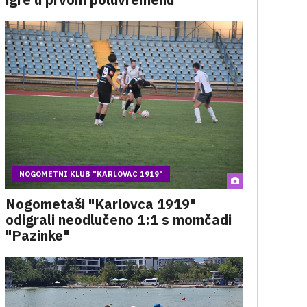
NOGOMETNI KLUB "KARLOVAC 1919"
Nogometaši "Karlovca 1919"
odigrali neodlučeno 1:1 s momčadi
"Pazinke"