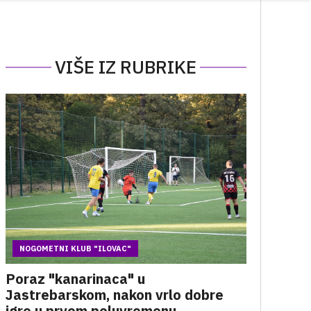
VIŠE IZ RUBRIKE
NOGOMETNI KLUB "ILOVAC"
Poraz "kanarinaca" u
Jastrebarskom, nakon vrlo dobre
igre u prvom poluvremenu