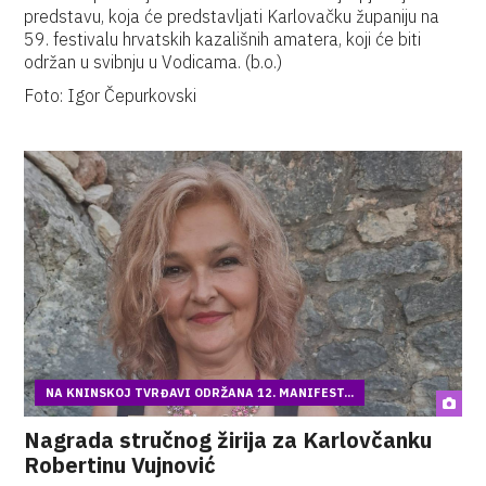
predstavu, koja će predstavljati Karlovačku županiju na
59. festivalu hrvatskih kazališnih amatera, koji će biti
održan u svibnju u Vodicama. (b.o.)
Foto: Igor Čepurkovski
NA KNINSKOJ TVRĐAVI ODRŽANA 12. MANIFEST...
Nagrada stručnog žirija za Karlovčanku
Robertinu Vujnović