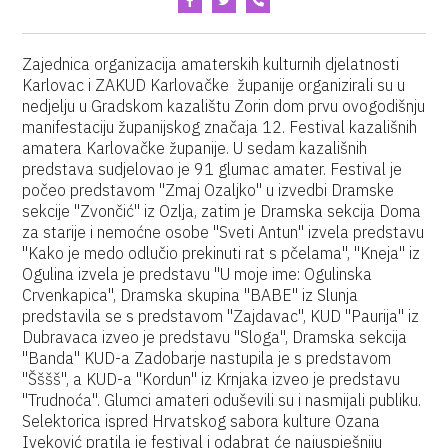
Zajednica organizacija amaterskih kulturnih djelatnosti
Karlovac i ZAKUD Karlovačke županije organizirali su u
nedjelju u Gradskom kazalištu Zorin dom prvu ovogodišnju
manifestaciju županijskog značaja 12. Festival kazališnih
amatera Karlovačke županije. U sedam kazališnih
predstava sudjelovao je 91 glumac amater. Festival je
počeo predstavom "Zmaj Ozaljko" u izvedbi Dramske
sekcije "Zvončić" iz Ozlja, zatim je Dramska sekcija Doma
za starije i nemoćne osobe "Sveti Antun" izvela predstavu
"Kako je medo odlučio prekinuti rat s pčelama", "Kneja" iz
Ogulina izvela je predstavu "U moje ime: Ogulinska
Crvenkapica", Dramska skupina "BABE" iz Slunja
predstavila se s predstavom "Zajdavac", KUD "Paurija" iz
Dubravaca izveo je predstavu "Sloga", Dramska sekcija
"Banda" KUD-a Zadobarje nastupila je s predstavom
"Šššš", a KUD-a "Kordun" iz Krnjaka izveo je predstavu
"Trudnoća". Glumci amateri oduševili su i nasmijali publiku.
Selektorica ispred Hrvatskog sabora kulture Ozana
Iveković pratila je festival i odabrat će najuspješniju