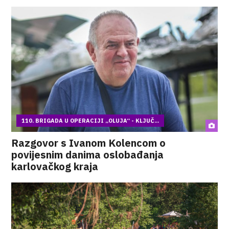
110. BRIGADA U OPERACIJI „OLUJA“ - KLJUČ...
Razgovor s Ivanom Kolencom o
povijesnim danima oslobađanja
karlovačkog kraja