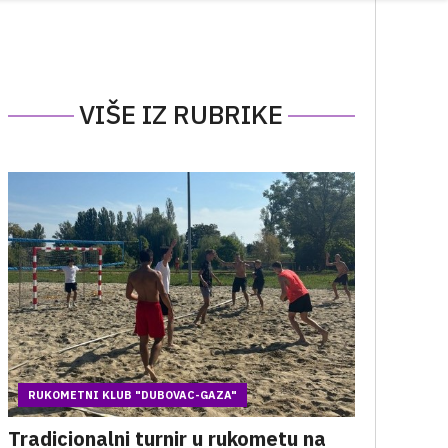
VIŠE IZ RUBRIKE
RUKOMETNI KLUB "DUBOVAC-GAZA"
Tradicionalni turnir u rukometu na