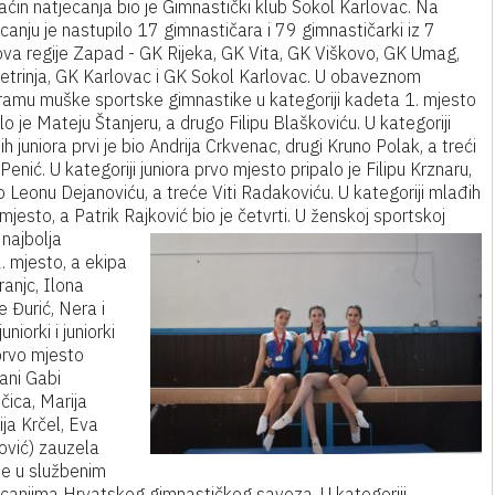
ćin natjecanja bio je Gimnastički klub Sokol Karlovac. Na
canju je nastupilo 17 gimnastičara i 79 gimnastičarki iz 7
ova regije Zapad - GK Rijeka, GK Vita, GK Viškovo, GK Umag,
etrinja, GK Karlovac i GK Sokol Karlovac. U obaveznom
ramu muške sportske gimnastike u kategoriji kadeta 1. mjesto
lo je Mateju Štanjeru, a drugo Filipu Blaškoviću. U kategoriji
h juniora prvi je bio Andrija Crkvenac, drugi Kruno Polak, a treći
Penić. U kategoriji juniora prvo mjesto pripalo je Filipu Krznaru,
 Leonu Dejanoviću, a treće Viti Radakoviću. U kategoriji mlađih
jesto, a Patrik Rajković bio je četvrti.
U ženskoj sportskoj
 najbolja
2. mjesto, a ekipa
anjc, Ilona
e Đurić, Nera i
niorki i juniorki
prvo mjesto
Jani Gabi
čica, Marija
ija Krčel, Eva
ović) zauzela
nje u službenim
ecanjima Hrvatskog gimnastičkog saveza.
U kategoriji