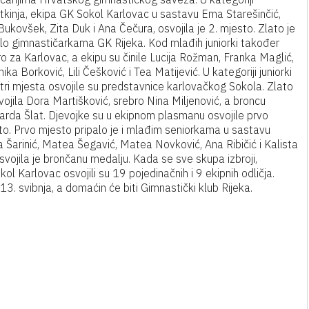
tkinja, ekipa GK Sokol Karlovac u sastavu Ema Starešinčić,
ukovšek, Zita Duk i Ana Čečura, osvojila je 2. mjesto. Zlato je
alo gimnastičarkama GK Rijeka. Kod mlađih juniorki također
o za Karlovac, a ekipu su činile Lucija Rožman, Franka Maglić,
ika Borković, Lili Češković i Tea Matijević. U kategoriji juniorki
tri mjesta osvojile su predstavnice karlovačkog Sokola. Zlato
vojila Dora Martišković, srebro Nina Miljenović, a broncu
arda Šlat. Djevojke su u ekipnom plasmanu osvojile prvo
to. Prvo mjesto pripalo je i mlađim seniorkama u sastavu
 Šarinić, Matea Šegavić, Matea Novković, Ana Ribičić i Kalista
ojila je brončanu medalju. Kada se sve skupa izbroji,
l Karlovac osvojili su 19 pojedinačnih i 9 ekipnih odličja.
 13. svibnja, a domaćin će biti Gimnastički klub Rijeka.