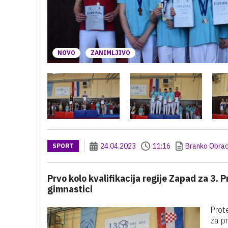
NOVO
ZANIMLJIVO
24.04.2023
11:16
Branko Obrad
SPORT
Prvo kolo kvalifikacija regije Zapad za 3.
gimnastici
Prote
za p