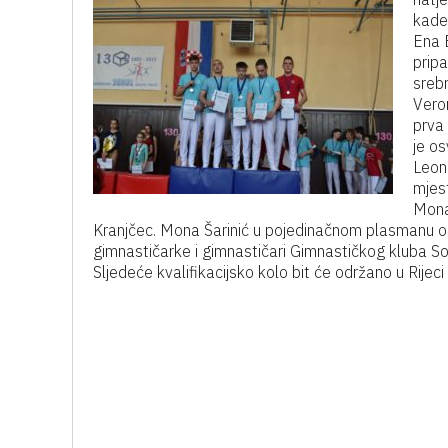
kade
Ena B
prip
srebr
Veron
prva 
je os
Leon
mjes
Mona
Kranjčec. Mona Šarinić u pojedinačnom plasmanu osv
gimnastičarke i gimnastičari Gimnastičkog kluba Soko
Sljedeće kvalifikacijsko kolo bit će održano u Rijeci