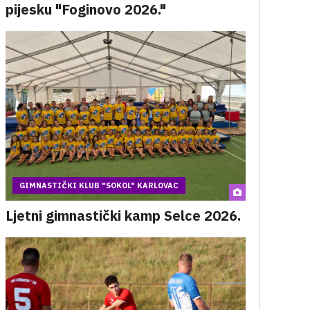
pijesku "Foginovo 2026."
GIMNASTIČKI KLUB "SOKOL" KARLOVAC
Ljetni gimnastički kamp Selce 2026.