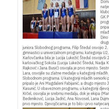
Doma
natje
klub
GK P
prog
pripa
mlađi
Dino 
drugo
juniora Slobodnog programa, Filip Štedul osvojio 2. m
gimnastici u univerzalnom programu, kategorija U2,
Karlovčanka bila je Lucija Lukežić Štedul osvojivši 
karlovačkog Sokola (Lucija Lukežić Štedul, Nadja Kr
Rajković i Jana Busić) osvojila je prvo mjesto. Sestr
Lara, osvojile su zlatne medalje u kategoriji mlađih ju
Slobodnom programa. U kategoriji mlađih seniorki 
pripalo je Ani Magdaleni Fabijanić, a drugo mjesto 
Kasunić. U obaveznom programu, u kategoriji djevoj
Krčel, osvojila je srebrnu medalju, dok je ekipa (Mar
Bedeniković, Lucija Jadrić, Ana Novosel, Lana Dujm
prvo mjesto. Djevojčicama je to bilo i prvo natjeca
natj