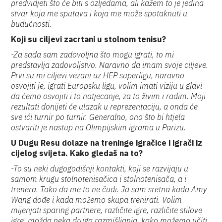
predvidjeti što će biti s ozljedama, ali kažem to je jedina
stvar koja me sputava i koja me može spotaknuti u
budućnosti.
Koji su ciljevi zacrtani u stolnom tenisu?
-Za sada sam zadovoljna što mogu igrati, to mi
predstavlja zadovoljstvo. Naravno da imam svoje ciljeve.
Prvi su mi ciljevi vezani uz HEP superligu, naravno
osvojiti je, igrati Europsku ligu, volim imati viziju u glavi
da ćemo osvojiti i to natjecanje, za to živim i radim. Moji
rezultati donijeti će ulazak u reprezentaciju, a onda će
sve ići turnir po turnir. Generalno, ono što bi htjela
ostvariti je nastup na Olimpijskim igrama u Parizu.
U Dugu Resu dolaze na treninge igračice i igrači iz
cijelog svijeta. Kako gledaš na to?
-To su neki dugogodišnji kontakti, koji se razvijaju u
samom krugu stolnotenisačica i stolnotenisača, a i
trenera. Tako da me to ne čudi. Ja sam sretna kada Amy
Wang dođe i kada možemo skupa trenirati. Volim
mijenjati sparing partnere, različite igre, različite stilove
igre, možda neka druga razmišljanja, kako možemo učiti