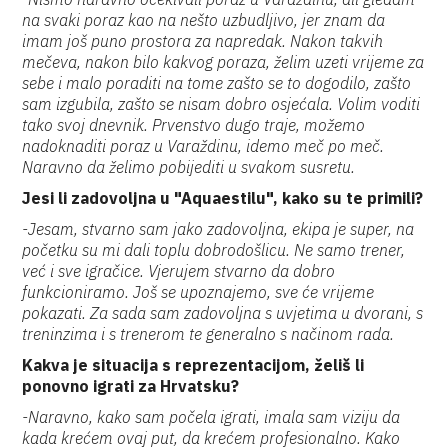
na svaki poraz kao na nešto uzbudljivo, jer znam da
imam još puno prostora za napredak. Nakon takvih
mečeva, nakon bilo kakvog poraza, želim uzeti vrijeme za
sebe i malo poraditi na tome zašto se to dogodilo, zašto
sam izgubila, zašto se nisam dobro osjećala. Volim voditi
tako svoj dnevnik. Prvenstvo dugo traje, možemo
nadoknaditi poraz u Varaždinu, idemo meč po meč.
Naravno da želimo pobijediti u svakom susretu.
Jesi li zadovoljna u "Aquaestilu", kako su te primili?
-Jesam, stvarno sam jako zadovoljna, ekipa je super, na
početku su mi dali toplu dobrodošlicu. Ne samo trener,
već i sve igračice. Vjerujem stvarno da dobro
funkcioniramo. Još se upoznajemo, sve će vrijeme
pokazati. Za sada sam zadovoljna s uvjetima u dvorani, s
treninzima i s trenerom te generalno s načinom rada.
Kakva je situacija s reprezentacijom, želiš li
ponovno igrati za Hrvatsku?
-Naravno, kako sam počela igrati, imala sam viziju da
kada krećem ovaj put, da krećem profesionalno. Kako