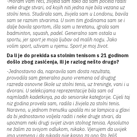
-Moram vam reći, živjela sam tako da sam počela raditi
neke druge stvari, od kojih niti jedna nije bila vezana uz
stolni tenis. Studirala sam, živjela sam u Londonu, bavila
sam se raznim stvarima. U svim tim godinama sam se i
dalje bavila sportom, išla sam u teretanu, igrala sam
badminton, squash, padel. Generalno sam ostala u
sportu, jer sport je moja ljubav od malih nogu. Jako
volim sport, uživam u njemu. Sport je moj život.
Da li je do prekida sa stolnim tenisom s 21 godinom
došlo zbog zasićenja, ili je razlog nešto drugo?
-Jednostavno da, napravila sam dosta rezultata,
provodila sam generalno puno vremena od drugog
razreda osnovne škole uz stolni tenis, uz treninge, vani i u
dvorani. U selekcijama reprezentacije bila sam od
najmlađih kadetkinja, pa do seniorske kategorije. Cijeli taj
niz godina provela sam, radila i živjela za stolni tenis.
Naravno, u jednom trenutku upalila mi se lampica u glavi
da bi jednostavno voljela raditi i neke druge stvari, da
upoznam neki drugi svijet izvan stolnog tenisa. Apsolutno
ne žalim za svojom odlukom, nikako. Vjerujem da uvijek
ima vremena i da nikada nije kasno za ono što želiš