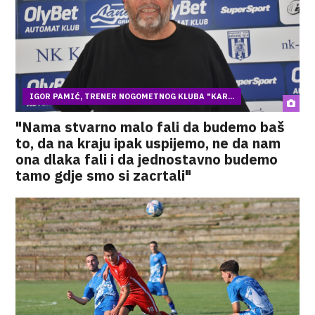
IGOR PAMIĆ, TRENER NOGOMETNOG KLUBA "KAR...
"Nama stvarno malo fali da budemo baš
to, da na kraju ipak uspijemo, ne da nam
ona dlaka fali i da jednostavno budemo
tamo gdje smo si zacrtali"