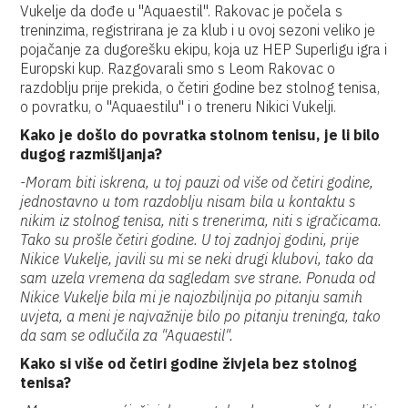
Vukelje da dođe u "Aquaestil". Rakovac je počela s
treninzima, registrirana je za klub i u ovoj sezoni veliko je
pojačanje za dugorešku ekipu, koja uz HEP Superligu igra i
Europski kup. Razgovarali smo s Leom Rakovac o
razdoblju prije prekida, o četiri godine bez stolnog tenisa,
o povratku, o "Aquaestilu" i o treneru Nikici Vukelji.
Kako je došlo do povratka stolnom tenisu, je li bilo
dugog razmišljanja?
-Moram biti iskrena, u toj pauzi od više od četiri godine,
jednostavno u tom razdoblju nisam bila u kontaktu s
nikim iz stolnog tenisa, niti s trenerima, niti s igračicama.
Tako su prošle četiri godine. U toj zadnjoj godini, prije
Nikice Vukelje, javili su mi se neki drugi klubovi, tako da
sam uzela vremena da sagledam sve strane. Ponuda od
Nikice Vukelje bila mi je najozbiljnija po pitanju samih
uvjeta, a meni je najvažnije bilo po pitanju treninga, tako
da sam se odlučila za "Aquaestil".
Kako si više od četiri godine živjela bez stolnog
tenisa?