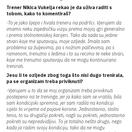
Trener Nikica Vukelja rekao je da uživa raditi s
tobom, kako to komentiraš?
-To je jako lijepo i hvala treneru na podršci. Vjerujem da
imamo neku zajedničku viziju prema mojoj igri generalno
i prema stolnoteniskoj karijeri. Tako da sada su jedine
stvari koje me sputavaju, moje ozljede. Imala sam
problema sa žuljevima, pa s nožnim palčevima, pa s
ramenom, trenutno s leđima i to su recimo te neke stvari,
koje me trenutno sputavaju da ne mogu kontinuirano
trenirati.
Jesu li te ozljede zbog toga što nisi dugo trenirala,
pa se organizam treba priviknuti?
-Vjerujem u to da se moj organizam treba priviknuti
postepeno na te treninge, jer ja kako sam se vratila, bila
sam kondicijski spremna, jer sam radila na kondiciji
cijelo to vrijeme od pojave korone. Jednostavno, stolni
tenis, to su drugačiji pokreti, nagli su pokreti, jednostavno
pokreti su nepredvidljivi. To je totalno nešto drugo, nego
kada ja radim svoju kondiciju, tako da ne mogu