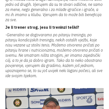
jedni od drugih. Vjerujem da su te stvari odlične, ne samo
za mene, nego generalno i za mlađe igračice i igrače, a
mi ih imamo u klubu. Vjerujem da to može biti beneficija
za sve.
Je li trener strog, jesu li treninzi teški?
-Generalno se dogovaramo po pitanju treninga, po
pitanju kondicijskih treninga, nekih ostalih vježbi, koje
nisu vezane uz stolni tenis. Možemo otvoreno pričati po
pitanju hrane i nutricionizma, možemo otvoreno pričati o
svemu. Ne smatram ništa strogim, jer imamo zajednički
cilj, a to je da ja dobro igram. Tako da to neko obostrano
povjerenje, vjerujem da gradimo, kažem još jednom,
upoznajemo se, to su još uvijek neki lagani počeci, ali sve
ide svojim tijekom.