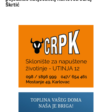
Škrtić