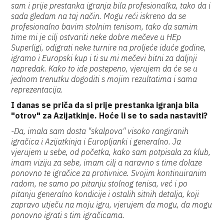
sam i prije prestanka igranja bila profesionalka, tako da i
sada gledam na taj način. Mogu reći iskreno da se
profesionalno bavim stolnim tenisom, tako da samim
time mi je cilj ostvariti neke dobre mečeve u HEp
Superligi, odigrati neke turnire na proljeće iduće godine,
igramo i Europski kup i ti su mi mečevi bitni za daljnji
napredak. Kako to ide postepeno, vjerujem da će se u
jednom trenutku dogoditi s mojim rezultatima i sama
reprezentacija.
I danas se priča da si prije prestanka igranja bila
"otrov" za Azijatkinje. Hoće li se to sada nastaviti?
-Da, imala sam dosta "skalpova" visoko rangiranih
igračica i Azijatkinja i Europljanki i generalno. Ja
vjerujem u sebe, od početka, kako sam potpisala za klub,
imam viziju za sebe, imam cilj a naravno s time dolaze
ponovno te igračice za protivnice. Svojim kontinuiranim
radom, ne samo po pitanju stolnog tenisa, već i po
pitanju generalno kondicije i ostalih sitnih detalja, koji
zapravo utječu na moju igru, vjerujem da mogu, da mogu
ponovno igrati s tim igračicama.