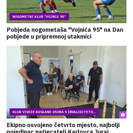
NOGOMETNI KLUB "VOJNIĆ 95"
Pobjeda nogometaša "Vojnića 95" na Dan
pobjede u pripremnoj utakmici
KLUB VISEĆE KUGLANE OSOBA S INVALIDITETO...
Ekipno osvojeno četvrto mjesto, najbolji
pojedinac natjecatelj Karlovca Juraj