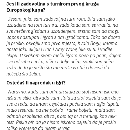
Jesi li zadovoljna s turnirom prvog kruga
Europskog kupa?
-Jesam, jako sam zadovoljna turnirom. Bila sam jako
uzbuđena na tom turniru, sada kada sam se vratila, na
sve mečeve gledam s uzbuđenjem, sretna sam da mogu
uopće nastupati i igrati s tim igračicama. Tako da dobro
je prošlo, osvojili smo prvo mjesto, hvala Bogu, imamo
dosta jaku ekipu i Han i Amy Wang bile su tu i vodile
ekipu. U svakom svom meču igram poen po poen, dajem
sve od sebe i učim, učim i dalje učim, svaki dan učim.
Tako da to je nešto što me može vratiti i dovesti do
nečega što želim.
Osjećaš li napredak u igri?
-Naravno, kada sam odmah stala za stol nisam iskreno
ništa mislila, ali kada sam stala za stol osjetila sam da je
sve u redu, da imam osjećaja i počela sam naglo lupati,
malo testirati, pa me počelo i rame boljeti, imala sam
odmah problema, ali to je bio taj prvi trening, kao neki
test. Rekla bih da ja nisam iskreno osjetila da je prošlo
toliko vremena da nisam igrala.