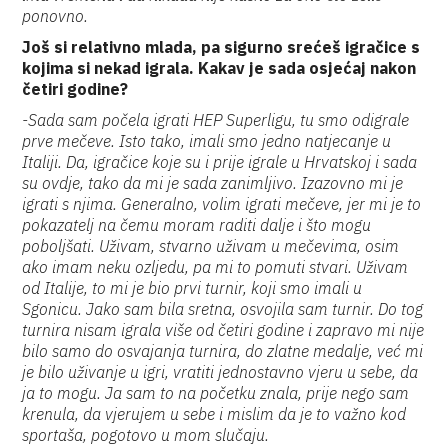
ponovno.
Još si relativno mlada, pa sigurno srećeš igračice s
kojima si nekad igrala. Kakav je sada osjećaj nakon
četiri godine?
-Sada sam počela igrati HEP Superligu, tu smo odigrale
prve mečeve. Isto tako, imali smo jedno natjecanje u
Italiji. Da, igračice koje su i prije igrale u Hrvatskoj i sada
su ovdje, tako da mi je sada zanimljivo. Izazovno mi je
igrati s njima. Generalno, volim igrati mečeve, jer mi je to
pokazatelj na čemu moram raditi dalje i što mogu
poboljšati. Uživam, stvarno uživam u mečevima, osim
ako imam neku ozljedu, pa mi to pomuti stvari. Uživam
od Italije, to mi je bio prvi turnir, koji smo imali u
Sgonicu. Jako sam bila sretna, osvojila sam turnir. Do tog
turnira nisam igrala više od četiri godine i zapravo mi nije
bilo samo do osvajanja turnira, do zlatne medalje, već mi
je bilo uživanje u igri, vratiti jednostavno vjeru u sebe, da
ja to mogu. Ja sam to na početku znala, prije nego sam
krenula, da vjerujem u sebe i mislim da je to važno kod
sportaša, pogotovo u mom slučaju.