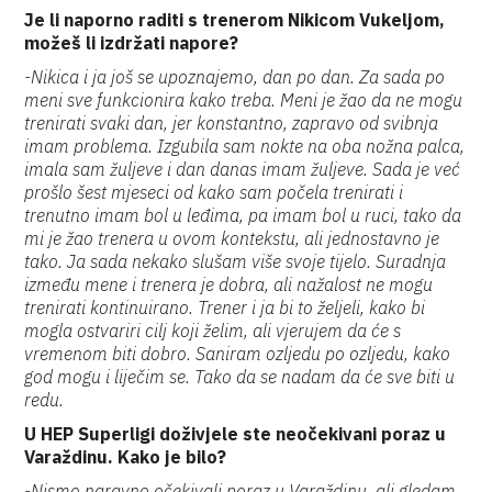
Je li naporno raditi s trenerom Nikicom Vukeljom,
možeš li izdržati napore?
-Nikica i ja još se upoznajemo, dan po dan. Za sada po
meni sve funkcionira kako treba. Meni je žao da ne mogu
trenirati svaki dan, jer konstantno, zapravo od svibnja
imam problema. Izgubila sam nokte na oba nožna palca,
imala sam žuljeve i dan danas imam žuljeve. Sada je već
prošlo šest mjeseci od kako sam počela trenirati i
trenutno imam bol u leđima, pa imam bol u ruci, tako da
mi je žao trenera u ovom kontekstu, ali jednostavno je
tako. Ja sada nekako slušam više svoje tijelo. Suradnja
između mene i trenera je dobra, ali nažalost ne mogu
trenirati kontinuirano. Trener i ja bi to željeli, kako bi
mogla ostvariri cilj koji želim, ali vjerujem da će s
vremenom biti dobro. Saniram ozljedu po ozljedu, kako
god mogu i liječim se. Tako da se nadam da će sve biti u
redu.
U HEP Superligi doživjele ste neočekivani poraz u
Varaždinu. Kako je bilo?
-Nismo naravno očekivali poraz u Varaždinu, ali gledam