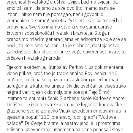
vrijednost hrvatskog društva. Uvijek budimo svjesni da
smo bili sami, da smo za sve ovo što imamo sami se
izborili, nitko nam nije pomagao, neću govoriti o
vremenima iz samog početka '90., '91. kad su mnogi bili
protiv nas. Sve što imamo stvorili smo sami, upravo
žrtvom i sposobnošću hrvatskih branitelja. Stoga i
prenosimo mladim generacijama vrijednosti za koje ste se
borili, za koje smo se borili, to je sloboda, dostojanstvo,
zajedništvo, domoljublje i prije svega suverenost hrvatske
države i hrvatskog naroda.
Tijekom akademije, Krunoslav Perković, uz dokumentarni
video prikaz, pročitao je tradicionalno Povijesnicu 110.
brigade, uručena su i priznanja zaslužnim pojedincima i
udrugama, a kulturno-umjetnički dio uveličali su višestruko
nagrađivani pjesnik domoljubne poezije Pejo Šimić,
iznimno talentirani učenik Glazbene škole Karlovac Andrej
Deriš koji je izveo hrvatsku himnu te legenda karlovačke
glazbene scene Zdravko Vidak izvedbom emotivnih ratnih
pjesama poput "110. brani svoj rodni grad" i "Volfove
balade". Druženje branitelja nastavljeno je u prostorima
Edisona uz evociranje uspomena na dane ponosa i slave.