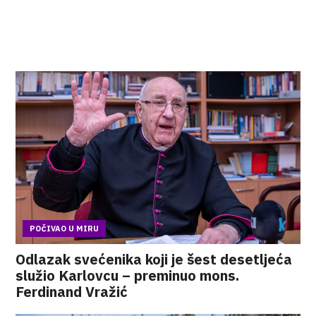
POČIVAO U MIRU
Odlazak svećenika koji je šest desetljeća
služio Karlovcu – preminuo mons.
Ferdinand Vražić