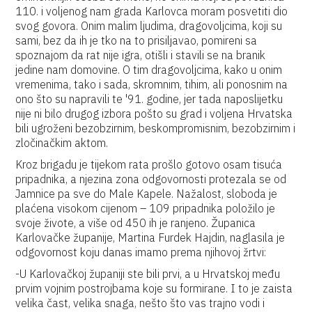
110. i voljenog nam grada Karlovca moram posvetiti dio
svog govora. Onim malim ljudima, dragovoljcima, koji su
sami, bez da ih je tko na to prisiljavao, pomireni sa
spoznajom da rat nije igra, otišli i stavili se na branik
jedine nam domovine. O tim dragovoljcima, kako u onim
vremenima, tako i sada, skromnim, tihim, ali ponosnim na
ono što su napravili te '91. godine, jer tada naposlijetku
nije ni bilo drugog izbora pošto su grad i voljena Hrvatska
bili ugroženi bezobzirnim, beskompromisnim, bezobzirnim i
zločinačkim aktom.
Kroz brigadu je tijekom rata prošlo gotovo osam tisuća
pripadnika, a njezina zona odgovornosti protezala se od
Jamnice pa sve do Male Kapele. Nažalost, sloboda je
plaćena visokom cijenom – 109 pripadnika položilo je
svoje živote, a više od 450 ih je ranjeno. Županica
Karlovačke županije, Martina Furdek Hajdin, naglasila je
odgovornost koju danas imamo prema njihovoj žrtvi:
-U Karlovačkoj županiji ste bili prvi, a u Hrvatskoj među
prvim vojnim postrojbama koje su formirane. I to je zaista
velika čast, velika snaga, nešto što vas trajno vodi i