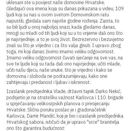
uklesani ste u povijest naše domovine Hrvatske.
Gledajući ova imena koja su danas prikazana u videu, 109
ljudi koji su nas u ovom svetom Domovinskom ratu
napustili, gledala sam najviše godine rođenja. Zaista, to
su bili ljudi u onoj najboljoj snazi, kada gledamo danas,
mnogi su mlađi od tih ljudi koji su u to vrijeme dali ono što
je najvrijednije, a to je svoj život. Bezrezervno i bezuvjetno
znali su što je vrijedno i za što valja ginuti. I upravo zbog
toga, mi koji danas živimo imamo veliku odgovornost.
Imamo veliku odgovornost čuvati sjećanje na sve vas, na
sve te ljude koji su tada dali ono najvrjednije, učiti mlade,
učiti našu djecu, naše unuke, što je vrijedno i kako se
domovina i sloboda ne podrazumijevaju, kako one
zahtijevaju i predanost i ljubav i iskrenost.
Izaslanik predsjednika Vlade, državni tajnik Darko Nekić,
podsjetio je na stratešku važnost Karlovca i 110. brigade
u sprječavanju velikosrpskih planova o presijecanju
Hrvatske. Sličnu poruku poslao je i gradonačelnik
Karlovca, Damir Mandić, koji je bio i izaslanik predsjednika
Hrvatskog sabora, ističući da je upravo "srce" branitelja
ono što garantira budućnost: