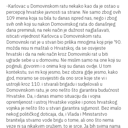
-Karlovac u Domovinskom ratu nekako kao da je ostao u
percepciji hrvatske javnosti sa strane. Ne samo zbog ovih
109 imena koja su bila tu danas ispred nas, nego i zbog
svih onih koji su nakon Domovinskog rata do današnjeg
dana preminuli, na neki način je dužnost naglašavati,
isticati vrijednost Karlovca u Domovinskom ratu.
Domovinski rat je u stvari bio prilika mnogima koji prije '90.
možda nisu ni maštali o Hrvatskoj, da se osvijeste
hrvatski i da na neki način kroz Domovinski rat u biti
ugrade sebe u u domovinu. Ne mislim samo na one koji su
poginuli, govorim i o onima koji su danas ovdje. U tom
kontekstu, svi mi koji jesmo, bez obzira gdje jesmo, kako
god, moramo se osvijestiti da ono srce koje ste vi i
ustrojili kroz 110. i stvarali brigadu i sudjelovali u
Domovinskom ratu, je ono nešto što garantira budućnost
Hrvatske. Da, i danas imamo situaciju da i vojna
opremljenost i ustroj Hrvatske vojske i ponos hrvatskog
vojnika je nešto što u stvari garantira sigurnost. Bez imalo
nekog političkog doticaja, da, i Vlada i Ministarstvo
branitelja stvarno vode brigu o tome, ali ono što nema
veze ni sa nikakvim oružjem, to je srce. Ja bih svima nama