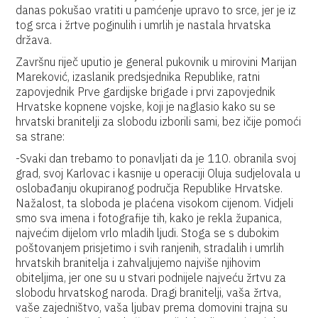
danas pokušao vratiti u pamćenje upravo to srce, jer je iz
tog srca i žrtve poginulih i umrlih je nastala hrvatska
država.
Završnu riječ uputio je general pukovnik u mirovini Marijan
Mareković, izaslanik predsjednika Republike, ratni
zapovjednik Prve gardijske brigade i prvi zapovjednik
Hrvatske kopnene vojske, koji je naglasio kako su se
hrvatski branitelji za slobodu izborili sami, bez ičije pomoći
sa strane:
-Svaki dan trebamo to ponavljati da je 110. obranila svoj
grad, svoj Karlovac i kasnije u operaciji Oluja sudjelovala u
oslobađanju okupiranog područja Republike Hrvatske.
Nažalost, ta sloboda je plaćena visokom cijenom. Vidjeli
smo sva imena i fotografije tih, kako je rekla županica,
najvećim dijelom vrlo mladih ljudi. Stoga se s dubokim
poštovanjem prisjetimo i svih ranjenih, stradalih i umrlih
hrvatskih branitelja i zahvaljujemo najviše njihovim
obiteljima, jer one su u stvari podnijele najveću žrtvu za
slobodu hrvatskog naroda. Dragi branitelji, vaša žrtva,
vaše zajedništvo, vaša ljubav prema domovini trajna su