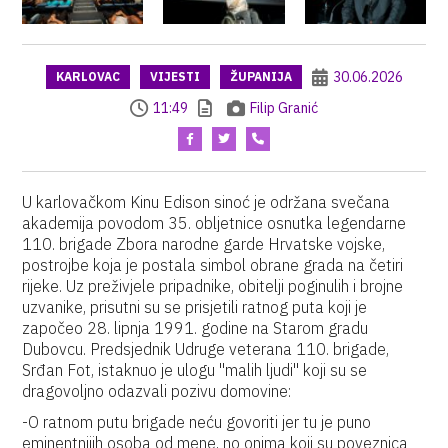
30.06.2026
KARLOVAC
VIJESTI
ŽUPANIJA
11:49
Filip Granić
U karlovačkom Kinu Edison sinoć je održana svečana
akademija povodom 35. obljetnice osnutka legendarne
110. brigade Zbora narodne garde Hrvatske vojske,
postrojbe koja je postala simbol obrane grada na četiri
rijeke. Uz preživjele pripadnike, obitelji poginulih i brojne
uzvanike, prisutni su se prisjetili ratnog puta koji je
započeo 28. lipnja 1991. godine na Starom gradu
Dubovcu. Predsjednik Udruge veterana 110. brigade,
Srđan Fot, istaknuo je ulogu "malih ljudi" koji su se
dragovoljno odazvali pozivu domovine:
-O ratnom putu brigade neću govoriti jer tu je puno
eminentnijih osoba od mene, no onima koji su poveznica