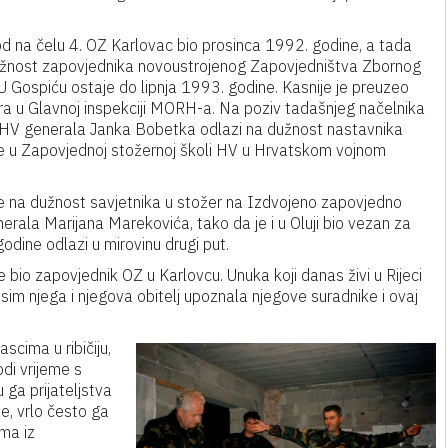
 od na čelu 4. OZ Karlovac bio prosinca 1992. godine, a tada
užnost zapovjednika novoustrojenog Zapovjedništva Zbornog
U Gospiću ostaje do lipnja 1993. godine. Kasnije je preuzeo
ra u Glavnoj inspekciji MORH-a. Na poziv tadašnjeg načelnika
HV generala Janka Bobetka odlazi na dužnost nastavnika
ke u Zapovjednoj stožernoj školi HV u Hrvatskom vojnom
 na dužnost savjetnika u stožer na Izdvojeno zapovjedno
ala Marijana Marekovića, tako da je i u Oluji bio vezan za
odine odlazi u mirovinu drugi put.
 je bio zapovjednik OZ u Karlovcu. Unuka koji danas živi u Rijeci
osim njega i njegova obitelj upoznala njegove suradnike i ovaj
scima u ribičiju,
di vrijeme s
 ga prijateljstva
me, vrlo često ga
uma iz