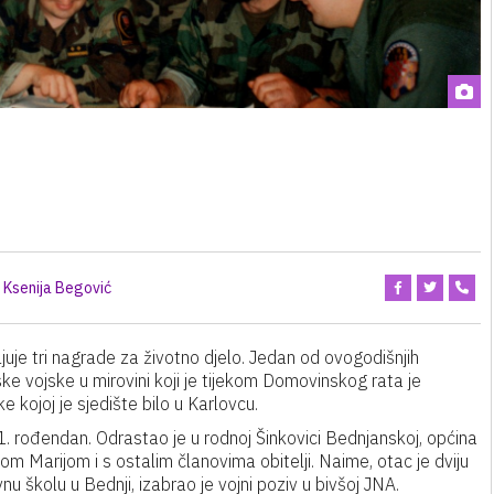
Ksenija Begović
uje tri nagrade za životno djelo. Jedan od ovogodišnjih
tske vojske u mirovini koji je tijekom Domovinskog rata je
ojoj je sjedište bilo u Karlovcu.
1. rođendan. Odrastao je u rodnoj Šinkovici Bednjanskoj, općina
m Marijom i s ostalim članovima obitelji. Naime, otac je dviju
nu školu u Bednji, izabrao je vojni poziv u bivšoj JNA.