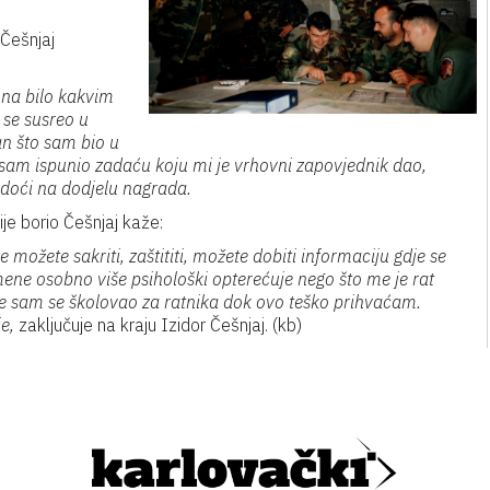
 Češnjaj
 na bilo kakvim
 se susreo u
an što sam bio u
 sam ispunio zadaću koju mi je vrhovni zapovjednik dao,
 doći na dodjelu nagrada.
je borio Češnjaj kaže:
 možete sakriti, zaštititi, možete dobiti informaciju gdje se
ene osobno više psihološki opterećuje nego što me je rat
ine sam se školovao za ratnika dok ovo teško prihvaćam.
je,
zaključuje na kraju Izidor Češnjaj. (kb)