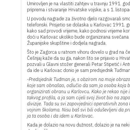
Umirovljen je na vlastiti zahtjev u travnju 1991. god
priprema i stvaranje Hrvatske vojske, a s 1. list
U povodu nagrade za životno djelo razgovarali smo
telefonski. Prisjetio se dolaska u Karlovac 1991. go
kako sad provodi vrijeme, kako podnosi vrijeme kor
doći u Karlovac ukoliko bude organizirana svečana
Županijske skupštine i dodjela nagrada.
Što je Zagorca u ratnom vihoru dovelo u grad na četi
Češnjaj kaže da su ga, nakon što se prijavio u Hrva
pozvali u Glavni stožer generali Petar Stipetić i An
da ide u Karlovac donio je sam predsjednik Tuđman
-
Predsjednik Tuđman je, s obzirom na moje obrazo
koje sam obnašao, odlučio da sam ja osoba koja 
organizirati obranu u Karlovcu. Kako je rekao nije
takvog profila, a ja sam cijeli svoj život bio na
divizije. Tada su svi zapovjednici operativnih zona k
vojnim školama. Nisu baš svi bili oduševljeni da p
ja ta osoba i da idem u Karlovac.
Kada je dolazio na novu dužnost, dolazio je na neki 