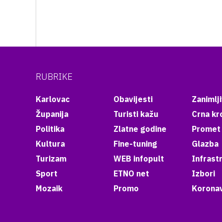
RUBRIKE
Karlovac
Obavijesti
Zanimlji
Županija
Turisti kažu
Crna kr
Politika
Zlatne godine
Promet
Kultura
Fine-tuning
Glazba
Turizam
WEB infopult
Infrast
Sport
ETNO net
Izbori
Mozaik
Promo
Koronav