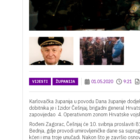
01.05.2020
9:21
VIJESTI
ŽUPANIJA
Karlovačka županija u povodu Dana županije dodjelj
dobitnika je i Izidor Češnjaj, brigadni general Hrva
zapovijedao 4. Operativnom zonom Hrvatske vojske k
Rođeni Zagorac, Češnjaj će 10. svibnja proslaviti 8
Bednja, gdje provodi umirovljeničke dane sa suprugo
kćeri i ima troje unučadi. Nakon što je završio osnov