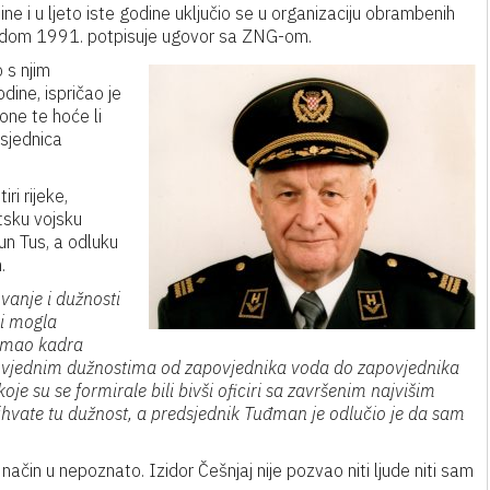
ine i u ljeto iste godine uključio se u organizaciju obrambenih
opadom 1991. potpisuje ugovor sa ZNG-om.
 s njim
dine, ispričao je
one te hoće li
 sjednica
ri rijeke,
tsku vojsku
tun Tus, a odluku
.
vanje i dužnosti
bi mogla
 imao kadra
 zapovjednim dužnostima od zapovjednika voda do zapovjednika
oje su se formirale bili bivši oficiri sa završenim najvišim
rihvate tu dužnost, a predsjednik Tuđman je odlučio je da sam
način u nepoznato. Izidor Češnjaj nije pozvao niti ljude niti sam