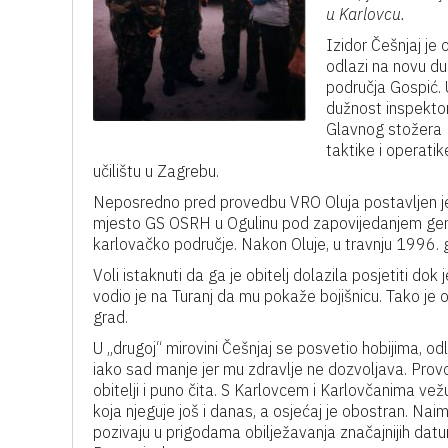
u Karlovcu.
Izidor Češnjaj je
odlazi na novu d
područja Gospić. 
dužnost inspekto
Glavnog stožera 
taktike i operati
učilištu u Zagrebu.
Neposredno pred provedbu VRO Oluja postavljen je
mjesto GS OSRH u Ogulinu pod zapovijedanjem gener
karlovačko područje. Nakon Oluje, u travnju 1996. g
Voli istaknuti da ga je obitelj dolazila posjetiti dok
vodio je na Turanj da mu pokaže bojišnicu. Tako je 
grad.
U „drugoj“ mirovini Češnjaj se posvetio hobijima, odla
iako sad manje jer mu zdravlje ne dozvoljava. Provo
obitelji i puno čita. S Karlovcem i Karlovčanima vežu
koja njeguje još i danas, a osjećaj je obostran. Nai
pozivaju u prigodama obilježavanja značajnijih dat