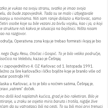
vatko je vukao na svoju stranu, svatko je imao svoja
čelu, da bude zapovjednik. Tada su se malo i izbjegavale
sanju u novinama. Niti sam ranije dolazio u Karlovac, samo
iri osobe koje su bile vezani za bivšu vojsku, kao i ja, a koji
e strukture niti kakva je situacija na bojišnici. Ništa nisam
ao na razgovor.
ručja, Operativna zona koju je trebao formirati i kojoj je bio
ego Dugu Resu, Otočac i Gospić. To je bilo veliko područje,
isočica na Velebitu
, kazao je Češnjaj.
 i zapovjedništvo 4. OZ Karlovac od 1. listopada 1991.
ležno za šire karlovačko i ličko bojište koje je branilo više od
utar postrojbi HV.
aska u Karlovac, a to je bilo u noćnim satima, Češnjaj je,
pravi „vatreni“ doček.
o došli kod naplatnih kućica, grad je bio raketiran. Bilo je
tiranje, u zraku se osjetio miris baruta i trotila, nigdje žive
ećam da su vatrogasci bili na cesti. To su bili moji prvi trenuci