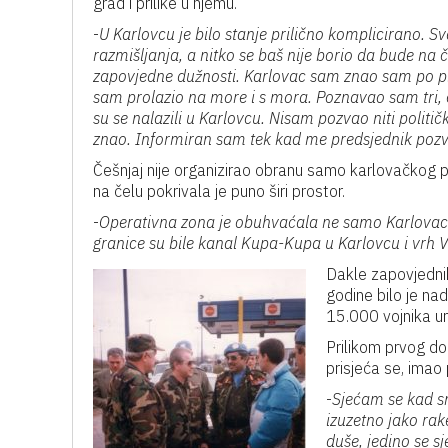
grad i prilike u njemu.
-
U Karlovcu je bilo stanje prilično komplicirano. S
razmišljanja, a nitko se baš nije borio da bude na 
zapovjedne dužnosti. Karlovac sam znao sam po pi
sam prolazio na more i s mora. Poznavao sam tri, čet
su se nalazili u Karlovcu. Nisam pozvao niti političk
znao. Informiran sam tek kad me predsjednik pozv
Češnjaj nije organizirao obranu samo karlovačkog pod
na čelu pokrivala je puno širi prostor.
-
Operativna zona je obuhvaćala ne samo Karlovac n
granice su bile kanal Kupa-Kupa u Karlovcu i vrh V
Dakle zapovjednik
godine bilo je nad
15.000 vojnika un
Prilikom prvog dol
prisjeća se, imao 
-
Sjećam se kad sm
izuzetno jako rake
duše, jedino se sj