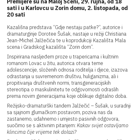
Premijere su na Maloj Sceni, 29. rujna, od 18
sati i u Karlovcu u Zorin domu, 2. listopada, od
20 sati
Kazališna predstava “Gdje nestaju patke?”, autorice i
dramaturginje Dorotee Šušak, nastaje u režiji Christiana
Jean-Michel Jalžečića te u koprodukciji Kazališta Mala
scena i Gradskog kazališta “Zorin dom”.
Inspirirana nasljeđem proze u trapericama i kultnim
romanom Lovac u žitu, autorica otvara teme
adolescencije, složenih odnosa roditelja i djece, izazova
odrastanja u suvremenom društvu, huliganizma, ali i
propitivanja društvenih normi, transgeneracijskih
stereotipa o maskulinitetu te odgovornosti odraslih
prema novim generacijama koje oblikuje digitalno doba.
Režijsko-dramaturški tandem Jalžečić – Šušak, u suradnji
sa sjajnom glumačkom postavom, poziva nas da
zastanemo, udahnemo i umjesto pasivnih odgovora,
suočimo se s aktivnim pitanjem:
Kakav svijet ostavljamo
klincima čije vrijeme tek dolazi?