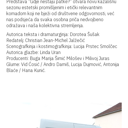
Predstava “Gdje nestaju patke?” otvara novu kazališnu
sezonu estetski promišljenim i etički relevantnim
komadom koji ne bježi od društvene odgovornosti, već
nas podsjeća da svaka osobna priča nedvojbeno
odražava i naša kolektivna stremljenja.
Autorica teksta i dramaturginja: Dorotea Šušak
Redatelj: Christian Jean-Michel Jalžečić
Scenografkinja i kostimografkinja: Lucija Prstec Smolčec
Autorica glazbe: Linda Uran
Producenti: Buga Marija Šimić Milošev i Milivoj Juras
Glume: Vid Ćosić / Andro Damiš, Lucija Dujmović, Antonija
Blaće / Hana Kunić.