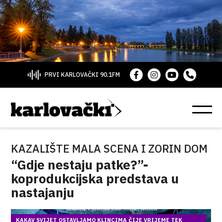
PRVI KARLOVAČKI 90.1FM
KAZALIŠTE MALA SCENA I ZORIN DOM
“Gdje nestaju patke?”-
koprodukcijska predstava u
nastajanju
KAKAV SVIJET OSTAVLJAMO KLINCIMA ČIJE VRIJEME TEK