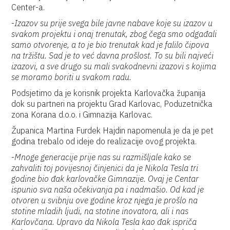
Center-a.
-
Izazov su prije svega bile javne nabave koje su izazov u
svakom projektu i onaj trenutak, zbog čega smo odgađali
samo otvorenje, a to je bio trenutak kad je falilo čipova
na tržištu. Sad je to već davna prošlost. To su bili najveći
izazovi, a sve drugo su mali svakodnevni izazovi s kojima
se moramo boriti u svakom radu.
Podsjetimo da je korisnik projekta Karlovačka županija
dok su partneri na projektu Grad Karlovac, Poduzetnička
zona Korana d.o.o. i Gimnazija Karlovac.
Županica Martina Furdek Hajdin napomenula je da je pet
godina trebalo od ideje do realizacije ovog projekta.
-
Mnoge generacije prije nas su razmišljale kako se
zahvaliti toj povijesnoj činjenici da je Nikola Tesla tri
godine bio đak karlovačke Gimnazije. Ovaj je Centar
ispunio sva naša očekivanja pa i nadmašio. Od kad je
otvoren u svibnju ove godine kroz njega je prošlo na
stotine mladih ljudi, na stotine inovatora, ali i nas
Karlovčana. Upravo da Nikola Tesla kao đak ispriča