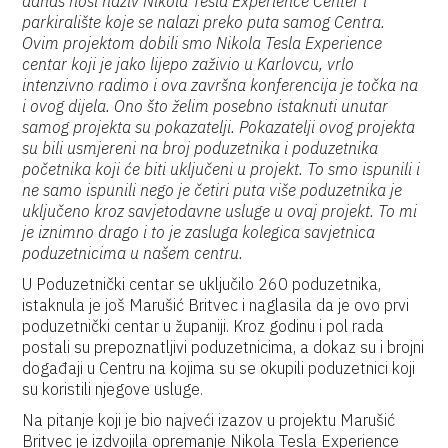
danas nosi naziv Nikola Tesla Experience Center i
parkiralište koje se nalazi preko puta samog Centra.
Ovim projektom dobili smo Nikola Tesla Experience
centar koji je jako lijepo zaživio u Karlovcu, vrlo
intenzivno radimo i ova završna konferencija je točka na
i ovog dijela. Ono što želim posebno istaknuti unutar
samog projekta su pokazatelji. Pokazatelji ovog projekta
su bili usmjereni na broj poduzetnika i poduzetnika
početnika koji će biti uključeni u projekt. To smo ispunili i
ne samo ispunili nego je četiri puta više poduzetnika je
uključeno kroz savjetodavne usluge u ovaj projekt. To mi
je iznimno drago i to je zasluga kolegica savjetnica
poduzetnicima u našem centru.
U Poduzetnički centar se uključilo 260 poduzetnika,
istaknula je još Marušić Britvec i naglasila da je ovo prvi
poduzetnički centar u županiji. Kroz godinu i pol rada
postali su prepoznatljivi poduzetnicima, a dokaz su i brojni
događaji u Centru na kojima su se okupili poduzetnici koji
su koristili njegove usluge.
Na pitanje koji je bio najveći izazov u projektu Marušić
Britvec je izdvojila opremanje Nikola Tesla Experience