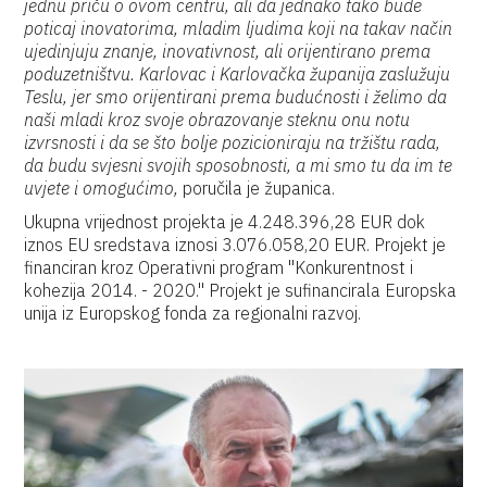
jednu priču o ovom centru, ali da jednako tako bude
poticaj inovatorima, mladim ljudima koji na takav način
ujedinjuju znanje, inovativnost, ali orijentirano prema
poduzetništvu. Karlovac i Karlovačka županija zaslužuju
Teslu, jer smo orijentirani prema budućnosti i želimo da
naši mladi kroz svoje obrazovanje steknu onu notu
izvrsnosti i da se što bolje pozicioniraju na tržištu rada,
da budu svjesni svojih sposobnosti, a mi smo tu da im te
uvjete i omogućimo,
poručila je županica.
Ukupna vrijednost projekta je 4.248.396,28 EUR dok
iznos EU sredstava iznosi 3.076.058,20 EUR. Projekt je
financiran kroz Operativni program "Konkurentnost i
kohezija 2014. - 2020." Projekt je sufinancirala Europska
unija iz Europskog fonda za regionalni razvoj.