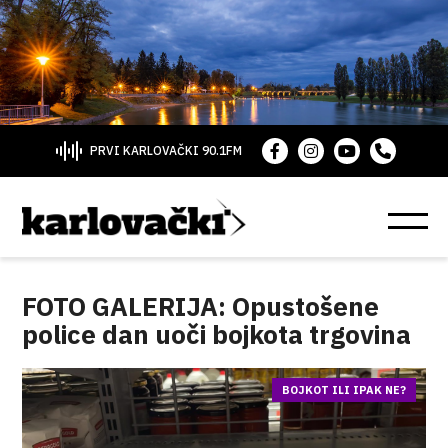
PRVI KARLOVAČKI 90.1FM
FOTO GALERIJA: Opustošene
police dan uoči bojkota trgovina
BOJKOT ILI IPAK NE?