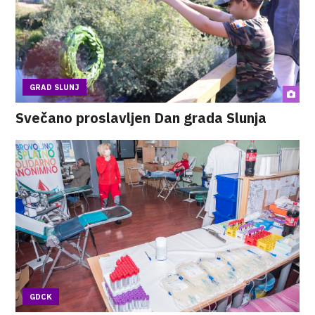
GRAD SLUNJ
Svečano proslavljen Dan grada Slunja
GDCK