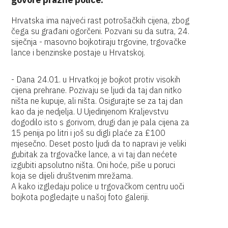
Hrvatska ima najveći rast potrošačkih cijena, zbog
čega su građani ogorčeni. Pozvani su da sutra, 24.
siječnja - masovno bojkotiraju trgovine, trgovačke
lance i benzinske postaje u Hrvatskoj.
- Dana 24.01. u Hrvatkoj je bojkot protiv visokih
cijena prehrane. Pozivaju se ljudi da taj dan nitko
ništa ne kupuje, ali ništa. Osigurajte se za taj dan
kao da je nedjelja. U Ujedinjenom Kraljevstvu
dogodilo isto s gorivom, drugi dan je pala cijena za
15 penija po litri i još su digli plaće za £100
mjesečno. Deset posto ljudi da to napravi je veliki
gubitak za trgovačke lance, a vi taj dan nećete
izgubiti apsolutno ništa. Oni hoće, piše u poruci
koja se dijeli društvenim mrežama.
A kako izgledaju police u trgovačkom centru uoči
bojkota pogledajte u našoj foto galeriji.