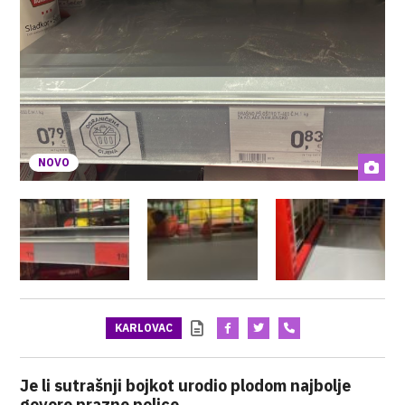
NOVO
KARLOVAC
Je li sutrašnji bojkot urodio plodom najbolje
govore prazne police.