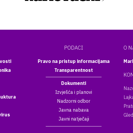
PODACI
O 
vosti
Pravo na pristup informacijama
Mar
onika
Transparentnost
KON
Dokumenti
Nazo
Izvješća i planovi
ruktura
Lajk
Nadzorni odbor
Prat
Javna nabava
irus
Gled
Javni natječaji