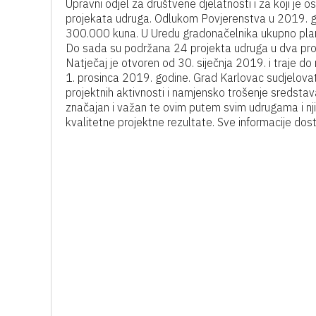
Upravni odjel za društvene djelatnosti i za koji je 
projekata udruga. Odlukom Povjerenstva u 2019. go
300.000 kuna. U Uredu gradonačelnika ukupno plan
Do sada su podržana 24 projekta udruga u dva pr
Natječaj je otvoren od 30. siječnja 2019. i traje do
1. prosinca 2019. godine. Grad Karlovac sudjelova
projektnih aktivnosti i namjensko trošenje sredstav
značajan i važan te ovim putem svim udrugama i nj
kvalitetne projektne rezultate. Sve informacije do