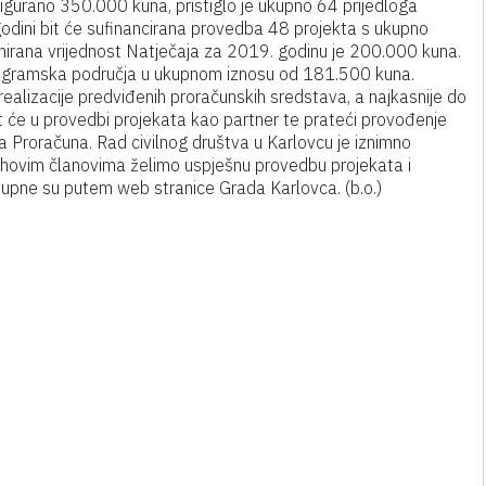
osigurano 350.000 kuna, pristiglo je ukupno 64 prijedloga
dini bit će sufinancirana provedba 48 projekta s ukupno
irana vrijednost Natječaja za 2019. godinu je 200.000 kuna.
ogramska područja u ukupnom iznosu od 181.500 kuna.
 realizacije predviđenih proračunskih sredstava, a najkasnije do
t će u provedbi projekata kao partner te prateći provođenje
a Proračuna. Rad civilnog društva u Karlovcu je iznimno
ihovim članovima želimo uspješnu provedbu projekata i
stupne su putem web stranice Grada Karlovca. (b.o.)