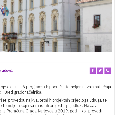
bradović
koje djeluju u 6 programskih područja temeljem javnih natječaja
ti i Ured gradonačelnika.
prijeti provedbu najkvalitetnijih projektnih prijedloga udruga te
emeljem kojih su i nastali projektni prijedlozi. Na Javni
a iz Proračuna Grada Karlovca u 2019. godini koji provodi