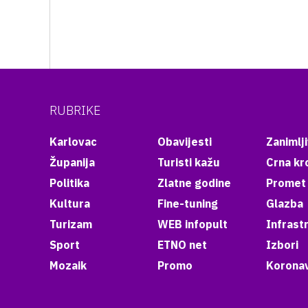
RUBRIKE
Karlovac
Obavijesti
Zanimlji
Županija
Turisti kažu
Crna kr
Politika
Zlatne godine
Promet
Kultura
Fine-tuning
Glazba
Turizam
WEB infopult
Infrast
Sport
ETNO net
Izbori
Mozaik
Promo
Koronav