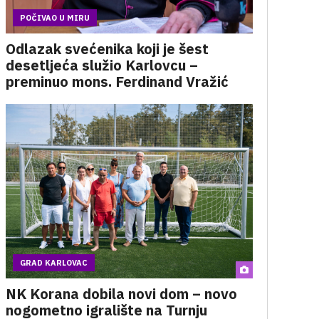
POČIVAO U MIRU
Odlazak svećenika koji je šest
desetljeća služio Karlovcu –
preminuo mons. Ferdinand Vražić
GRAD KARLOVAC
NK Korana dobila novi dom – novo
nogometno igralište na Turnju