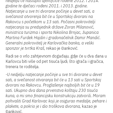
nedjelju će nastupiti djevojčice rođene 2012. i 2014.
godine te dječaci rođeni 2011. i 2013. godine.
Natjecanje u sve tri dvorane počinje u devet sati, a
svečanost otvorenja bit će u Sportskoj dvorani na
Rakovcu s početkom u 13 sati. Počasni pokrovitelji
natjecanja su predsjednik države Zoran Milanović,
ministrica turizma i sporta Nikolina Brnjac, županica
Martina Furdek Hajdin i gradonačelnik Damir Mandić.
Generalni pokrovitelj je Karlovačka banka, a veliki
sponzor je tvrtka Kraš,
rekao je Đanković.
Radi se o vrlo zahtjevnom događaju, gdje će u dva dana u
Karlovcu biti više od pet tisuća ljudi, što igrača i igračica,
trenera te roditelja.
-U nedjelju natjecanje počinje u sve tri dvorane u devet
sati, a svečanost otvaranja bit će u 13 sati u Sportskoj
dvorani na Rakovcu. Proglašenje najboljih bit će u 19
sati. Ukupno dva dana prvenstva koštaju 230 tisuća
kuna, a mi smo financijsku konstrukciju zatvorili. Moram
pohvaliti Grad Karlovac koji je osigurao medalje, pehare i
plakete, a pokrio je i dio troškova dvorana,
kazao je
Đanković.