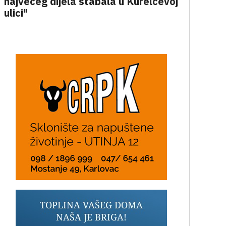
najvećeg dijela stabala u Kurelčevoj
ulici"