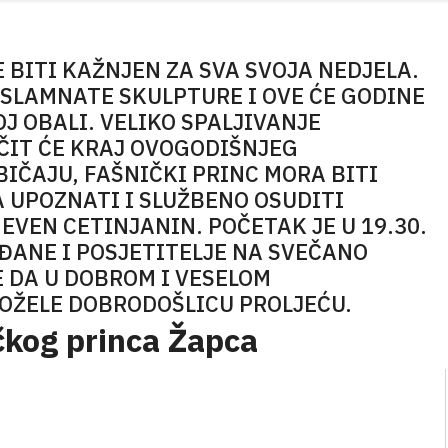
 BITI KAŽNJEN ZA SVA SVOJA NEDJELA.
SLAMNATE SKULPTURE I OVE ĆE GODINE
J OBALI. VELIKO SPALJIVANJE
ČIT ĆE KRAJ OVOGODIŠNJEG
IČAJU, FAŠNIČKI PRINC MORA BITI
A UPOZNATI I SLUŽBENO OSUDITI
VEN CETINJANIN. POČETAK JE U 19.30.
ĐANE I POSJETITELJE NA SVEČANO
E DA U DOBROM I VESELOM
POŽELE DOBRODOŠLICU PROLJEĆU.
ičkog princa Žapca