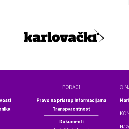
PODACI
O 
vosti
Pravo na pristup informacijama
Mar
onika
Transparentnost
KON
Dokumenti
Nazo