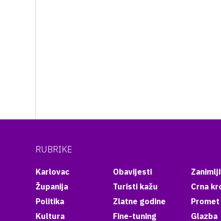
RUBRIKE
Karlovac
Obavijesti
Zanimlji
Županija
Turisti kažu
Crna kr
Politika
Zlatne godine
Promet
Kultura
Fine-tuning
Glazba