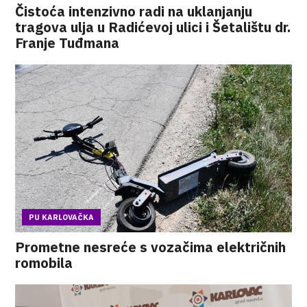
Čistoća intenzivno radi na uklanjanju
tragova ulja u Radićevoj ulici i Šetalištu dr.
Franje Tuđmana
PU KARLOVAČKA
Prometne nesreće s vozačima električnih
romobila