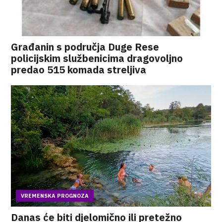
Građanin s područja Duge Rese
policijskim službenicima dragovoljno
predao 515 komada streljiva
VREMENSKA PROGNOZA
Danas će biti djelomično ili pretežno