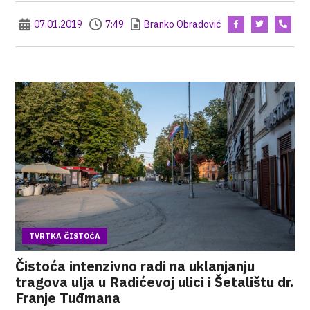
07.01.2019
7:49
Branko Obradović
TVRTKA ČISTOĆA
Čistoća intenzivno radi na uklanjanju
tragova ulja u Radićevoj ulici i Šetalištu dr.
Franje Tuđmana