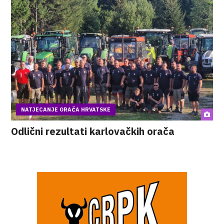
NATJECANJE ORAČA HRVATSKE
Odlični rezultati karlovačkih orača