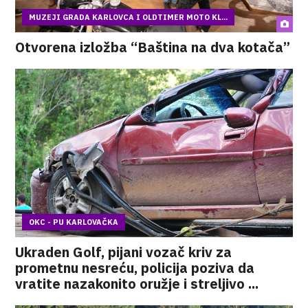
MUZEJI GRADA KARLOVCA I OLDTIMER MOTO KL...
Otvorena izložba “Baština na dva kotača”
OKC - PU KARLOVAČKA
Ukraden Golf, pijani vozač kriv za
prometnu nesreću, policija poziva da
vratite nazakonito oružje i streljivo ...