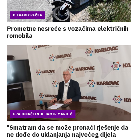
PU KARLOVAČKA
Prometne nesreće s vozačima električnih
romobila
GRADONAČELNIK DAMIR MANDIĆ
"Smatram da se može pronaći rješenje da
ne dođe do uklanjanja najvećeg dijela