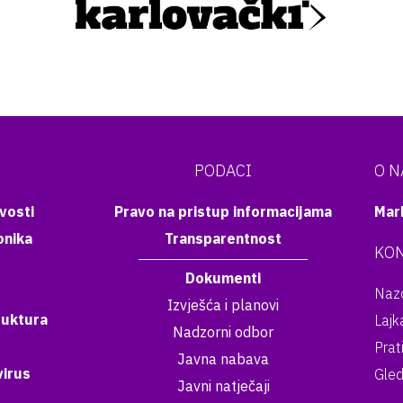
PODACI
O 
vosti
Pravo na pristup informacijama
Mar
onika
Transparentnost
KON
Dokumenti
Nazo
Izvješća i planovi
ruktura
Lajk
Nadzorni odbor
Prat
Javna nabava
irus
Gled
Javni natječaji