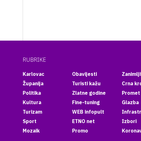
RUBRIKE
Karlovac
Obavijesti
Zanimlji
Županija
Turisti kažu
Crna kr
Politika
Zlatne godine
Promet
Kultura
Fine-tuning
Glazba
Turizam
WEB infopult
Infrast
Sport
ETNO net
Izbori
Mozaik
Promo
Koronav