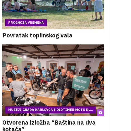
PROGNOZA VREMENA
Povratak toplinskog vala
MUZEJI GRADA KARLOVCA I OLDTIMER MOTO KL...
Otvorena izložba “Baština na dva
kotača”