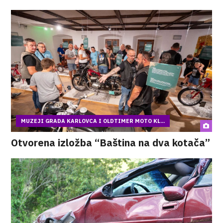
MUZEJI GRADA KARLOVCA I OLDTIMER MOTO KL...
Otvorena izložba “Baština na dva kotača”