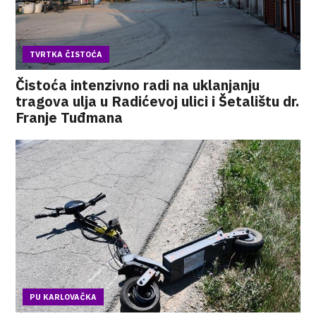
TVRTKA ČISTOĆA
Čistoća intenzivno radi na uklanjanju
tragova ulja u Radićevoj ulici i Šetalištu dr.
Franje Tuđmana
PU KARLOVAČKA