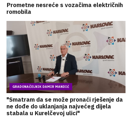
Prometne nesreće s vozačima električnih
romobila
GRADONAČELNIK DAMIR MANDIĆ
"Smatram da se može pronaći rješenje da
ne dođe do uklanjanja najvećeg dijela
stabala u Kurelčevoj ulici"