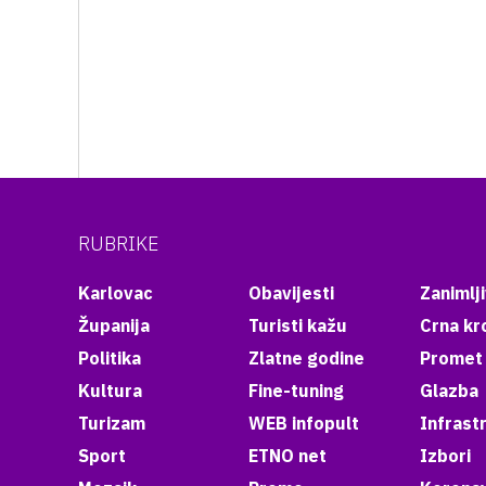
RUBRIKE
Karlovac
Obavijesti
Zanimlji
Županija
Turisti kažu
Crna kr
Politika
Zlatne godine
Promet
Kultura
Fine-tuning
Glazba
Turizam
WEB infopult
Infrast
Sport
ETNO net
Izbori