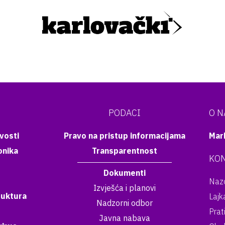
PODACI
O 
vosti
Pravo na pristup informacijama
Mar
onika
Transparentnost
KON
Dokumenti
Nazo
Izvješća i planovi
ruktura
Lajk
Nadzorni odbor
Prat
Javna nabava