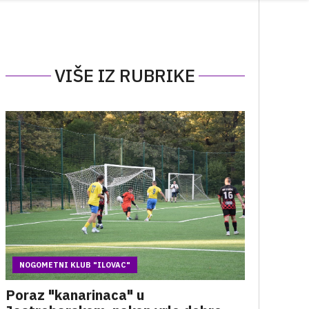
VIŠE IZ RUBRIKE
NOGOMETNI KLUB "ILOVAC"
Poraz "kanarinaca" u