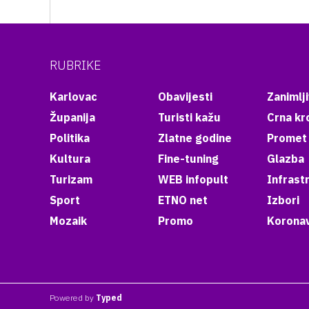
RUBRIKE
Karlovac
Obavijesti
Zanimlji
Županija
Turisti kažu
Crna kr
Politika
Zlatne godine
Promet
Kultura
Fine-tuning
Glazba
Turizam
WEB infopult
Infrast
Sport
ETNO net
Izbori
Mozaik
Promo
Koronav
Powered by
Typed