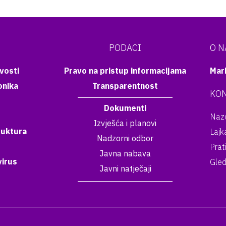
PODACI
O 
vosti
Pravo na pristup informacijama
Mar
onika
Transparentnost
KON
Dokumenti
Nazo
Izvješća i planovi
ruktura
Lajk
Nadzorni odbor
Prat
Javna nabava
irus
Gled
Javni natječaji