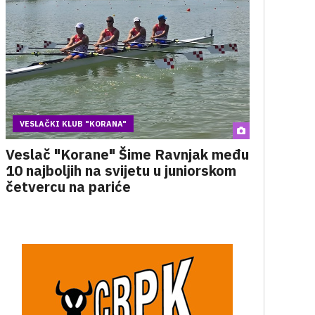
VESLAČKI KLUB "KORANA"
Veslač "Korane" Šime Ravnjak među
10 najboljih na svijetu u juniorskom
četvercu na pariće