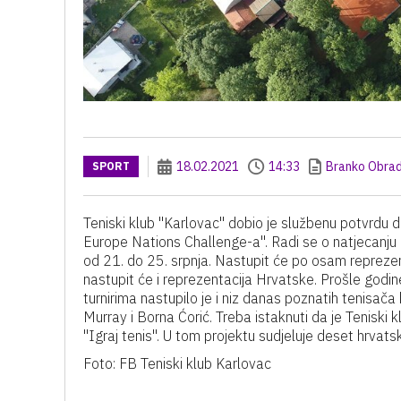
18.02.2021
14:33
Branko Obrad
SPORT
Teniski klub "Karlovac" dobio je službenu potvrdu da
Europe Nations Challenge-a". Radi se o natjecanju d
od 21. do 25. srpnja. Nastupit će po osam reprezent
nastupit će i reprezentacija Hrvatske. Prošle godin
turnirima nastupilo je i niz danas poznatih tenisa
Murray i Borna Ćorić. Treba istaknuti da je Tenisk
"Igraj tenis". U tom projektu sudjeluje deset hrvatsk
Foto: FB Teniski klub Karlovac