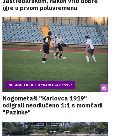
Jastrebarskom, nakon vrlo dobre
igre u prvom poluvremenu
NOGOMETNI KLUB "KARLOVAC 1919"
Nogometaši "Karlovca 1919"
odigrali neodlučeno 1:1 s momčadi
"Pazinke"