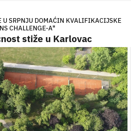
E U SRPNJU DOMAĆIN KVALIFIKACIJSKE
NS CHALLENGE-A"
nost stiže u Karlovac