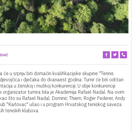
ović
 će u srpnju biti domaćin kvalifikacijske skupine "Tennis
jevojčica i dječaka do dvanaest godina. Turnir će biti održan
acija u ženskoj i muškoj konkurenciji. U obje konkurenciji
e organizator turnira bila je Akademija Rafael Nadal. Na ovim
ča kao što su Rafael Nadal, Dominic Thiem, Roger Federer, Andy
i klub "Karlovac" ušao i u program Hrvatskog teniskog saveza
ih teniskih klubova.