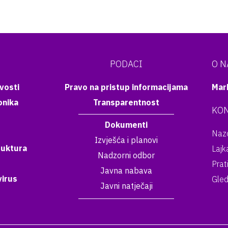
PODACI
O 
vosti
Pravo na pristup informacijama
Mar
onika
Transparentnost
KON
Dokumenti
Nazo
Izvješća i planovi
ruktura
Lajk
Nadzorni odbor
Prat
Javna nabava
irus
Gled
Javni natječaji