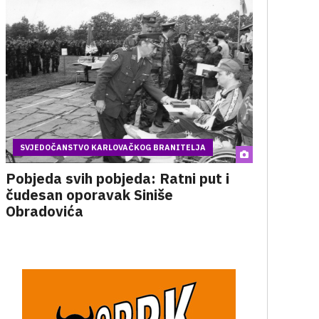
SVJEDOČANSTVO KARLOVAČKOG BRANITELJA
Pobjeda svih pobjeda: Ratni put i
čudesan oporavak Siniše
Obradovića