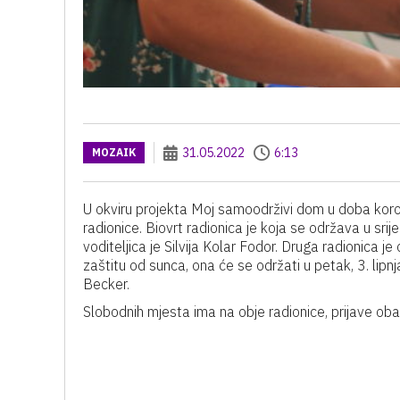
31.05.2022
6:13
MOZAIK
U okviru projekta Moj samoodrživi dom u doba koro
radionice. Biovrt radionica je koja se održava u srij
voditeljica je Silvija Kolar Fodor. Druga radionica je
zaštitu od sunca, ona će se održati u petak, 3. lipn
Becker.
Slobodnih mjesta ima na obje radionice, prijave o