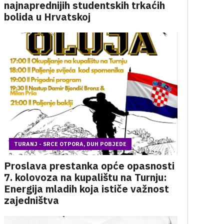
najnaprednijih studentskih trkaćih
bolida u Hrvatskoj
TURANJ - SRCE OTPORA, DUH POBJEDE
Proslava prestanka opće opasnosti
7. kolovoza na kupalištu na Turnju:
Energija mladih koja ističe važnost
zajedništva