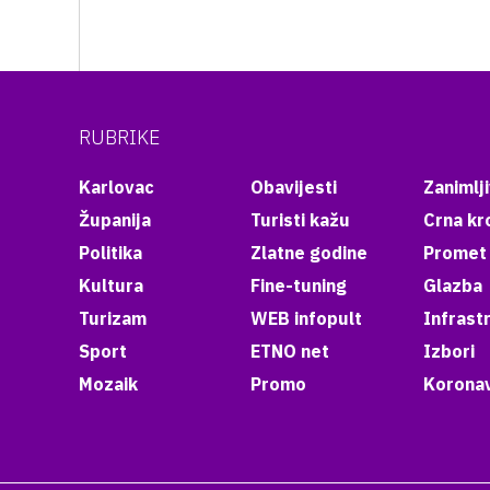
RUBRIKE
Karlovac
Obavijesti
Zanimlji
Županija
Turisti kažu
Crna kr
Politika
Zlatne godine
Promet
Kultura
Fine-tuning
Glazba
Turizam
WEB infopult
Infrast
Sport
ETNO net
Izbori
Mozaik
Promo
Koronav