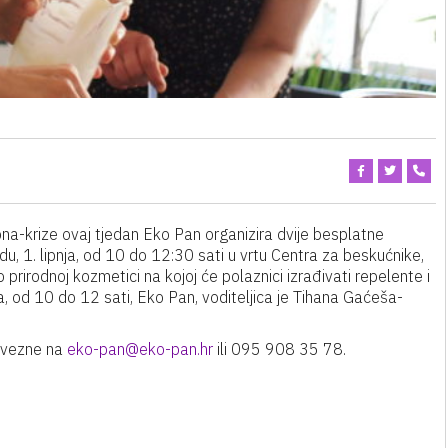
na-krize ovaj tjedan Eko Pan organizira dvije besplatne
edu, 1. lipnja, od 10 do 12:30 sati u vrtu Centra za beskućnike,
 o prirodnoj kozmetici na kojoj će polaznici izrađivati repelente i
ja, od 10 do 12 sati, Eko Pan, voditeljica je Tihana Gaćeša-
bavezne na
eko-pan@eko-pan.hr
ili 095 908 35 78.