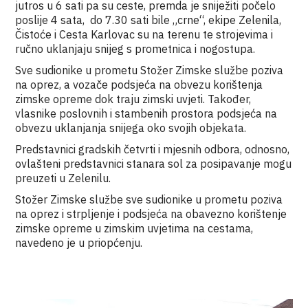
jutros u 6 sati pa su ceste, premda je sniježiti počelo
poslije 4 sata, do 7.30 sati bile „crne“, ekipe Zelenila,
Čistoće i Cesta Karlovac su na terenu te strojevima i
ručno uklanjaju snijeg s prometnica i nogostupa.
Sve sudionike u prometu Stožer Zimske službe poziva
na oprez, a vozače podsjeća na obvezu korištenja
zimske opreme dok traju zimski uvjeti. Također,
vlasnike poslovnih i stambenih prostora podsjeća na
obvezu uklanjanja snijega oko svojih objekata.
Predstavnici gradskih četvrti i mjesnih odbora, odnosno,
ovlašteni predstavnici stanara sol za posipavanje mogu
preuzeti u Zelenilu.
Stožer Zimske službe sve sudionike u prometu poziva
na oprez i strpljenje i podsjeća na obavezno korištenje
zimske opreme u zimskim uvjetima na cestama,
navedeno je u priopćenju.