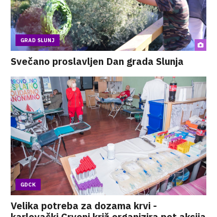
GRAD SLUNJ
Svečano proslavljen Dan grada Slunja
GDCK
Velika potreba za dozama krvi -
karlovački Crveni križ organizira pet akcija