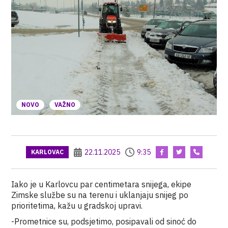
NOVO
VAŽNO
22.11.2025
9:35
KARLOVAC
Iako je u Karlovcu par centimetara snijega, ekipe
Zimske službe su na terenu i uklanjaju snijeg po
prioritetima, kažu u gradskoj upravi.
-Prometnice su, podsjetimo, posipavali od sinoć do