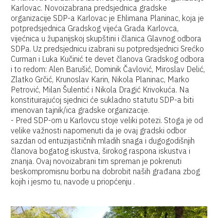
Karlovac. Novoizabrana predsjednica gradske
organizacije SDP-a Karlovac je Ehlimana Planinac, koja je
potpredsjednica Gradskog vijeća Grada Karlovca,
vijećnica u županijskoj skupštini i članica Glavnog odbora
SDPa. Uz predsjednicu izabrani su potpredsjednici Srećko
Curman i Luka Kučinić te devet članova Gradskog odbora
i to redom: Alen Barušić, Dominik Čavlović, Miroslav Delić,
Zlatko Grčić, Krunoslav Karin, Nikola Planinac, Marko
Petrović, Milan Šulentić i Nikola Dragić Krivokuća. Na
konstituirajućoj sjednici će sukladno statutu SDP-a biti
imenovan tajnik/ica gradske organizacije.
- Pred SDP-om u Karlovcu stoje veliki potezi. Stoga je od
velike važnosti napomenuti da je ovaj gradski odbor
sazdan od entuzijastičnih mladih snaga i dugogodišnjih
članova bogatog iskustva, širokog raspona iskustva i
znanja. Ovaj novoizabrani tim spreman je pokrenuti
beskompromisnu borbu na dobrobit naših građana zbog
kojih i jesmo tu, navode u priopćenju .