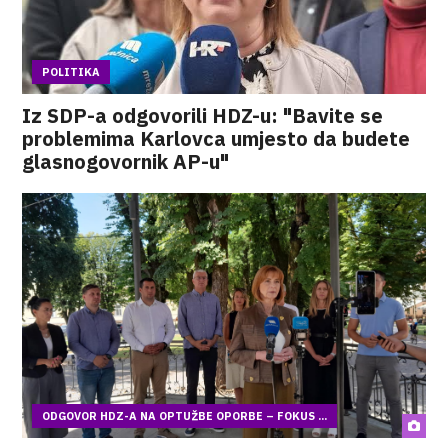
POLITIKA
Iz SDP-a odgovorili HDZ-u: "Bavite se
problemima Karlovca umjesto da budete
glasnogovornik AP-u"
ODGOVOR HDZ-A NA OPTUŽBE OPORBE – FOKUS ...