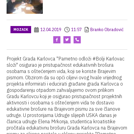
12.04.2019
11:57
Branko Obradović
MOZAIK
Projekt Grada Karlovca "Pametno odloži #Bolji Karlovac
složi" osigurao je pristupačnost edukativnih brošura
osobama s oštećenjem vida, koji se koriste Brajevim
pismom. Obzirom da su opći ciljevi ovog hvale vrijednog
projekta informirati i educirati građane grada Karlovca o
gospodarenju otpadom zahvaljujemo ovom prilikom
Gradu Karlovcu koji je osigurao pristupačnost projektnih
aktivnosti i osobama s oštećenjem vida te dostavio
edukativne brošure na Brajevom pismu za sve članove
udruge. U prostorijama Udruge slijepih USKA danas je
članica udruge Elena Mrkonja, studentica kroatistike
pročitala edukativnu brošuru Grada Karlovca na Brajevom