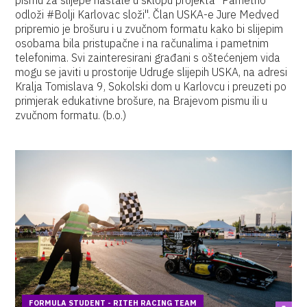
pismu za slijepe nastale u sklopu projekta "Pametno
odloži #Bolji Karlovac složi". Član USKA-e Jure Medved
pripremio je brošuru i u zvučnom formatu kako bi slijepim
osobama bila pristupačne i na računalima i pametnim
telefonima. Svi zainteresirani građani s oštećenjem vida
mogu se javiti u prostorije Udruge slijepih USKA, na adresi
Kralja Tomislava 9, Sokolski dom u Karlovcu i preuzeti po
primjerak edukativne brošure, na Brajevom pismu ili u
zvučnom formatu. (b.o.)
FORMULA STUDENT - RITEH RACING TEAM