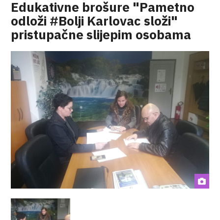
Edukativne brošure "Pametno
odloži #Bolji Karlovac složi"
pristupačne slijepim osobama