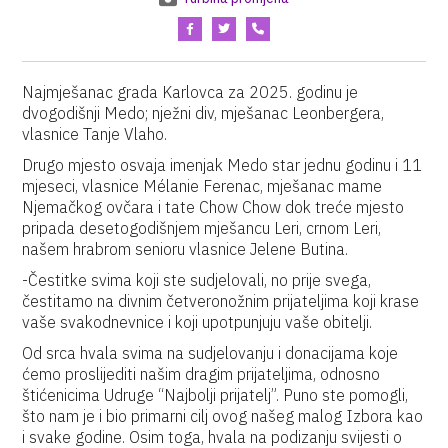
Najmješanac grada Karlovca za 2025. godinu je
dvogodišnji Medo; nježni div, mješanac Leonbergera,
vlasnice Tanje Vlaho.
Drugo mjesto osvaja imenjak Medo star jednu godinu i 11
mjeseci, vlasnice Mélanie Ferenac, mješanac mame
Njemačkog ovčara i tate Chow Chow dok treće mjesto
pripada desetogodišnjem mješancu Leri, crnom Leri,
našem hrabrom senioru vlasnice Jelene Butina.
-Čestitke svima koji ste sudjelovali, no prije svega,
čestitamo na divnim četveronožnim prijateljima koji krase
vaše svakodnevnice i koji upotpunjuju vaše obitelji.
Od srca hvala svima na sudjelovanju i donacijama koje
ćemo proslijediti našim dragim prijateljima, odnosno
štićenicima Udruge “Najbolji prijatelj”. Puno ste pomogli,
što nam je i bio primarni cilj ovog našeg malog Izbora kao
i svake godine. Osim toga, hvala na podizanju svijesti o