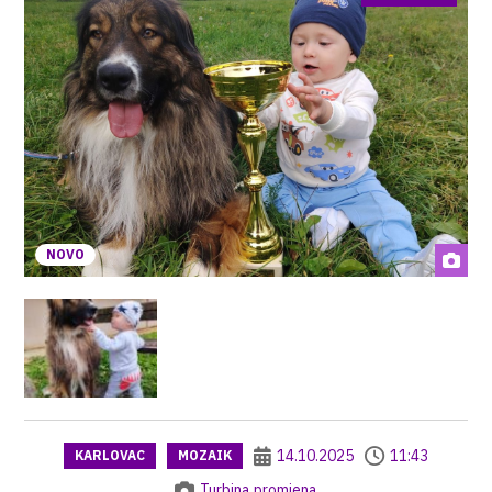
NOVO
14.10.2025
11:43
KARLOVAC
MOZAIK
Turbina promjena