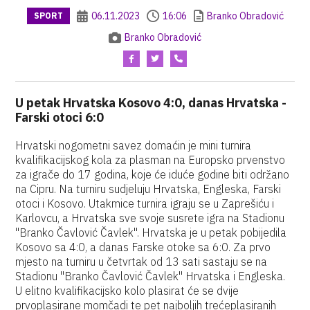
06.11.2023
16:06
Branko Obradović
SPORT
Branko Obradović
U petak Hrvatska Kosovo 4:0, danas Hrvatska -
Farski otoci 6:0
Hrvatski nogometni savez domaćin je mini turnira
kvalifikacijskog kola za plasman na Europsko prvenstvo
za igrače do 17 godina, koje će iduće godine biti održano
na Cipru. Na turniru sudjeluju Hrvatska, Engleska, Farski
otoci i Kosovo. Utakmice turnira igraju se u Zaprešiću i
Karlovcu, a Hrvatska sve svoje susrete igra na Stadionu
"Branko Čavlović Čavlek". Hrvatska je u petak pobijedila
Kosovo sa 4:0, a danas Farske otoke sa 6:0. Za prvo
mjesto na turniru u četvrtak od 13 sati sastaju se na
Stadionu "Branko Čavlović Čavlek" Hrvatska i Engleska.
U elitno kvalifikacijsko kolo plasirat će se dvije
prvoplasirane momčadi te pet najboljih trećeplasiranih