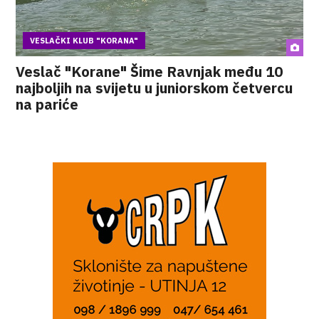
VESLAČKI KLUB "KORANA"
Veslač "Korane" Šime Ravnjak među 10
najboljih na svijetu u juniorskom četvercu
na pariće