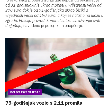
-
S otvorenog prostora iza zgrade nepoznati počinitelj je
od 31-godišnjakinje ukrao mobitel u vrijednosti većoj od
270 eura dok je od 71-godišnjaka ukrao bicikl u
vrijednosti većoj od 190 eura, a koji se nalazio na ulazu u
zgradu. Policija provodi kriminalističko istraživanje ovih
događaja,
navedeno je policijskom priopćenju.
POLICIJSKE VIJESTI
75-godišnjak vozio s 2,11 promila