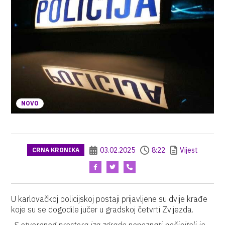
NOVO
03.02.2025
8:22
Vijest
CRNA KRONIKA
U karlovačkoj policijskoj postaji prijavljene su dvije krađe
koje su se dogodile jučer u gradskoj četvrti Zvijezda.