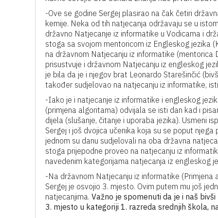
-Ove se godine Sergej plasirao na čak četiri državn
kemije. Neka od tih natjecanja održavaju se u isto
državno Natjecanje iz informatike u Vodicama i drža
stoga sa svojom mentoricom iz Engleskog jezika (K
na državnom Natjecanju iz informatike (mentorica 
prisustvuje i državnom Natjecanju iz engleskog jezi
je bila da je i njegov brat Leonardo Starešinčić (bi
također sudjelovao na natjecanju iz informatike, is
-Iako je i natjecanje iz informatike i engleskog jezi
(primjena algoritama) odvijala se isti dan kad i pisan
dijela (slušanje, čitanje i uporaba jezika). Usmeni is
Sergej i još dvojica učenika koja su se poput njega
jednom su danu sudjelovali na oba državna natjecanj
stoga prijepodne proveo na natjecanju iz informati
navedenim kategorijama natjecanja iz engleskog je
-Na državnom Natjecanju iz informatike (Primjena a
Sergej je osvojio 3. mjesto. Ovim putem mu još je
natjecanjima.
Važno je spomenuti da je i naš bivši
3. mjesto u kategoriji 1. razreda srednjih škola,