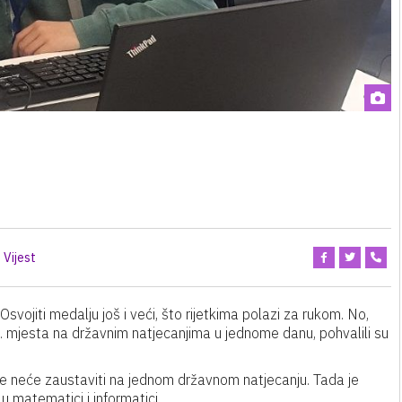
Vijest
svojiti medalju još i veći, što rijetkima polazi za rukom. No,
 3. mjesta na državnim natjecanjima u jednome danu, pohvalili su
se neće zaustaviti na jednom državnom natjecanju. Tada je
 matematici i informatici.