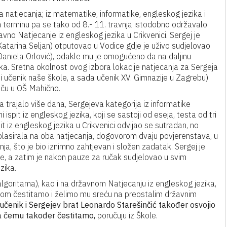
a natjecanja; iz matematike, informatike, engleskog jezika i
m terminu pa se tako od 8.- 11. travnja istodobno održavalo
vno Natjecanje iz engleskog jezika u Crikvenici. Sergej je
atarina Seljan) otputovao u Vodice gdje je uživo sudjelovao
Daniela Orlović), odakle mu je omogućeno da na daljinu
ka. Sretna okolnost ovog izbora lokacije natjecanja za Sergeja
vši učenik naše škole, a sada učenik XV. Gimnazije u Zagrebu)
tiču u OŠ Mahično.
ka trajalo više dana, Sergejeva kategorija iz informatike
i ispit iz engleskog jezika, koji se sastoji od eseja, testa od tri
pit iz engleskog jezika u Crikvenici odvijao se sutradan, no
 plasirala na oba natjecanja, dogovorom dvaju povjerenstava, u
a, što je bio iznimno zahtjevan i složen zadatak. Sergej je
ke, a zatim je nakon pauze za ručak sudjelovao u svim
zika.
lgoritama), kao i na državnom Natjecanju iz engleskog jezika,
dnom čestitamo i želimo mu sreću na preostalim državnim
 učenik i Sergejev brat Leonardo Starešinčić također osvojio
 na čemu također čestitamo,
poručuju iz Škole.