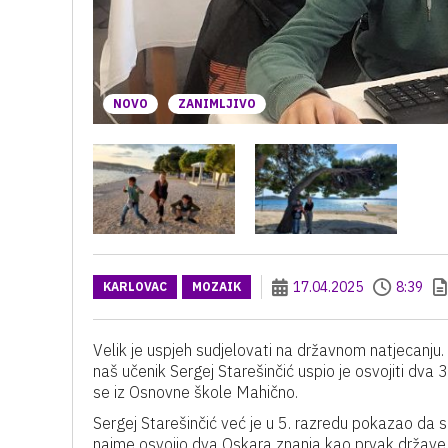
NOVO
ZANIMLJIVO
17.04.2025
8:39
KARLOVAC
MOZAIK
Velik je uspjeh sudjelovati na državnom natjecanju. O
naš učenik Sergej Starešinčić uspio je osvojiti dva
se iz Osnovne škole Mahično.
Sergej Starešinčić već je u 5. razredu pokazao da 
naime osvojio dva Oskara znanja kao prvak države u