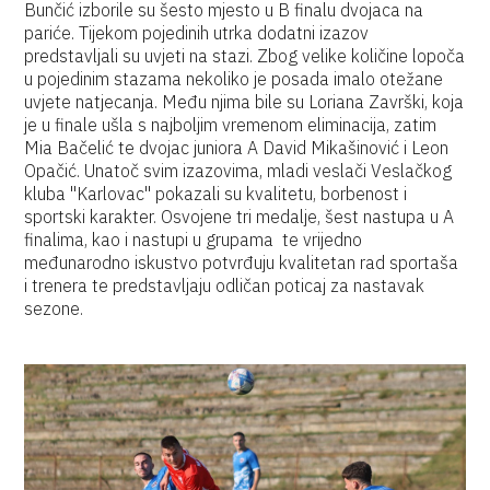
Bunčić izborile su šesto mjesto u B finalu dvojaca na
pariće. Tijekom pojedinih utrka dodatni izazov
predstavljali su uvjeti na stazi. Zbog velike količine lopoča
u pojedinim stazama nekoliko je posada imalo otežane
uvjete natjecanja. Među njima bile su Loriana Završki, koja
je u finale ušla s najboljim vremenom eliminacija, zatim
Mia Bačelić te dvojac juniora A David Mikašinović i Leon
Opačić. Unatoč svim izazovima, mladi veslači Veslačkog
kluba "Karlovac" pokazali su kvalitetu, borbenost i
sportski karakter. Osvojene tri medalje, šest nastupa u A
finalima, kao i nastupi u grupama te vrijedno
međunarodno iskustvo potvrđuju kvalitetan rad sportaša
i trenera te predstavljaju odličan poticaj za nastavak
sezone.