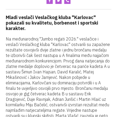
Mladi veslači Veslačkog kluba "Karlovac"
pokazali su kvalitetu, borbenost i sportski
karakter.
Na međunarodnoj "Jumbo regati 2026." veslačice i
veslači Veslačkog kluba "Karlovac" ostvarili su zapažene
rezultate osvojivši dvije zlatne i jednu brončanu medalju
te izborivši čak šest nastupa u A finalima među najjačom
međunarodnom konkurencijom. Prvog dana natjecanja do
zlatne medalje doplovio je četverac na pariće kadeta A u
sastavu Šimun Ivan Hajsan, David Karalić, Matej
Mikašinović i Jakov Jarnjević. Nakon pobjede u
eliminacijama, Karlovčani su dominaciju potvrdili i u A
finalu te uvjerljivo osvojili prvo mjesto. Brončanu medalju
osvojio je gig četverac kadeta B u sastavu Erik
Dragojević, Duje Ravnjak, Adrian Jurišić i Martin Hlaić uz
kormilarku Miju Bačelić, ostvarivši izvrstan rezultat među
najmlađim natjecateljima regate. Vrijedne nastupe
ostvarili su i klupski skifisti. Marta Vlašić zauzela je peto