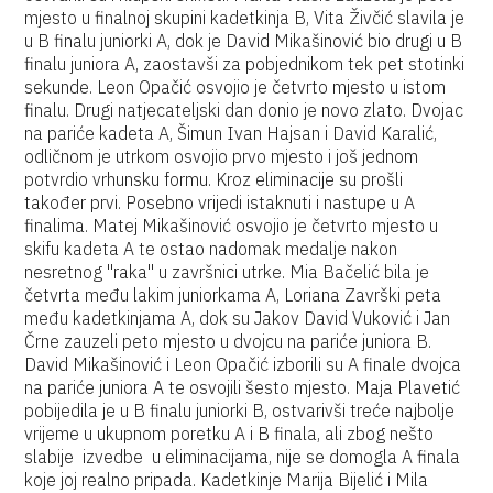
mjesto u finalnoj skupini kadetkinja B, Vita Živčić slavila je
u B finalu juniorki A, dok je David Mikašinović bio drugi u B
finalu juniora A, zaostavši za pobjednikom tek pet stotinki
sekunde. Leon Opačić osvojio je četvrto mjesto u istom
finalu. Drugi natjecateljski dan donio je novo zlato. Dvojac
na pariće kadeta A, Šimun Ivan Hajsan i David Karalić,
odličnom je utrkom osvojio prvo mjesto i još jednom
potvrdio vrhunsku formu. Kroz eliminacije su prošli
također prvi. Posebno vrijedi istaknuti i nastupe u A
finalima. Matej Mikašinović osvojio je četvrto mjesto u
skifu kadeta A te ostao nadomak medalje nakon
nesretnog "raka" u završnici utrke. Mia Bačelić bila je
četvrta među lakim juniorkama A, Loriana Završki peta
među kadetkinjama A, dok su Jakov David Vuković i Jan
Črne zauzeli peto mjesto u dvojcu na pariće juniora B.
David Mikašinović i Leon Opačić izborili su A finale dvojca
na pariće juniora A te osvojili šesto mjesto. Maja Plavetić
pobijedila je u B finalu juniorki B, ostvarivši treće najbolje
vrijeme u ukupnom poretku A i B finala, ali zbog nešto
slabije izvedbe u eliminacijama, nije se domogla A finala
koje joj realno pripada. Kadetkinje Marija Bijelić i Mila