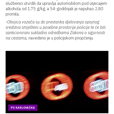
službenici utvrdili da upravlja automobilom pod utjecajem
alkohola od 1,75 g/kg, a 54-godišnjak je napuhao 2,80
promila.
-
Obojica vozača su do prestanka djelovanja opojnog
sredstva smješteni u posebne prostorije policije te će biti
sankcionirani sukladno odredbama Zakona o sigurnosti
na cestama,
navedeno je u policijskom priopćenju.
PU KARLOVAČKA