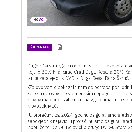
NOVO
ŽUPANIJA
Dugoreški vatrogasci od danas imaju novo vozilo vri
koju je 80% financirao Grad Duga Resa, a 20% Karlo
ističe zapovjednik DVD-a Duga Resa, Boris Škrtić.
-Za ovo vozilo pokazala nam se potreba posljednji
koje su uzrokovane vremenskim nepogodama. To su
krovovima obiteljskih kuća i na zgradama, a to se
krovopokrivači.
-U proračunu za 2024. godinu osigurali smo sredstv
zapovjednik najavio, u proračunu smo osigurali sred
isporučeno DVD-u Belavići, a drugo DVD-u Stara Se