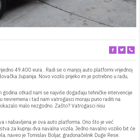
jedno 49.400 eura . Radi se o manjoj auto platformi vrijednoj
vačka županija. Novo vozilo prijeko im je potrebno u radu,
h godina otkad nam se najviše događaju tehničke intervencije
 nevremena i tad nam vatrogasci moraju puno raditi na
 pokazalo malo nezgodno. Zašto? Vatrogasci nisu
a i nabavljena je ova auto platforma. Ono što je već
stva za kupnju dva navalna vozila. Jedno navalno vozilio bit će
la, naveo je Tomislav Boljar, gradonačelnik Duge Rese.