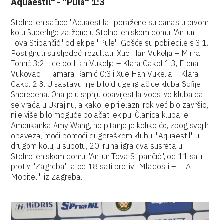
Aquaestil" - "Pula" 1:3
Stolnotenisačice "Aquaestila" poražene su danas u prvom
kolu Superlige za žene u Stolnoteniskom domu "Antun
Tova Stipančić" od ekipe "Pule". Gošće su pobijedile s 3:1.
Postignuti su sljedeći rezultati: Xue Han Vukelja – Mirna
Tomić 3:2, Leeloo Han Vukelja – Klara Cakol 1:3, Elena
Vukovac – Tamara Ramić 0:3 i Xue Han Vukelja – Klara
Cakol 2:3. U sastavu nije bilo druge igračice kluba Sofije
Sheredeha. Ona je u srpnju obavijestila vodstvo kluba da
se vraća u Ukrajinu, a kako je prijelazni rok već bio završio,
nije više bilo moguće pojačati ekipu. Članica kluba je
Amerikanka Amy Wang, no pitanje je koliko će, zbog svojih
obaveza, moći pomoći dugoreškom klubu. "Aquaestil" u
drugom kolu, u subotu, 20. rujna igra dva susreta u
Stolnoteniskom domu "Antun Tova Stipančić", od 11 sati
protiv "Zagreba", a od 18 sati protiv "Mladosti – TIA
Mobiteli" iz Zagreba.