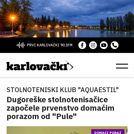
PRVI KARLOVAČKI 90.1FM
STOLNOTENISKI KLUB "AQUAESTIL"
Dugoreške stolnotenisačice
započele prvenstvo domaćim
porazom od "Pule"
DOMAĆI PORAZ