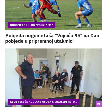
NOGOMETNI KLUB "VOJNIĆ 95"
Pobjeda nogometaša "Vojnića 95" na Dan
pobjede u pripremnoj utakmici
KLUB VISEĆE KUGLANE OSOBA S INVALIDITETO...